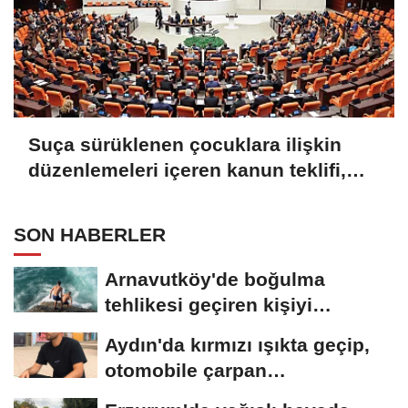
Suça sürüklenen çocuklara ilişkin
düzenlemeleri içeren kanun teklifi,
TBMM Genel Kurulu'nda kabul edildi
SON HABERLER
Arnavutköy'de boğulma
tehlikesi geçiren kişiyi
arkadaşları son...
Aydın'da kırmızı ışıkta geçip,
otomobile çarpan
motosikletli,...