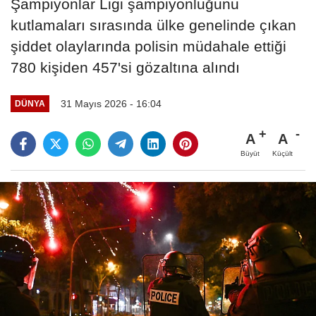
Şampiyonlar Ligi şampiyonluğunu
kutlamaları sırasında ülke genelinde çıkan
şiddet olaylarında polisin müdahale ettiği
780 kişiden 457'si gözaltına alındı
31 Mayıs 2026 - 16:04
DÜNYA
A
A
Büyüt
Küçült