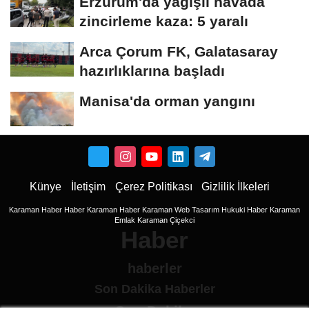
Erzurum'da yağışlı havada
zincirleme kaza: 5 yaralı
Arca Çorum FK, Galatasaray
hazırlıklarına başladı
Manisa'da orman yangını
Künye
İletişim
Çerez Politikası
Gizlilik İlkeleri
Karaman Haber
Haber
Karaman Haber
Karaman Web Tasarım
Hukuki Haber
Karaman
Emlak
Karaman Çiçekci
Haber
haberler
Son Dakika Haberler