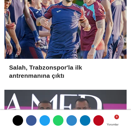
Salah, Trabzonspor'la ilk
antrenmanına çıktı
Yorumlar
Yorumlar
Yorumlar