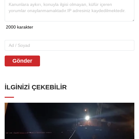
Gönder
İLGINIZI ÇEKEBILIR