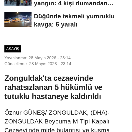
yangın: 4 kişi dumandan
etkilendi
Düğünde tekmeli yumruklu
kavga: 5 yaralı
ASAYIŞ
Yayınlanma: 28 Mayıs 2026 - 23:14
Güncelleme: 28 Mayıs 2026 - 23:14
Zonguldak'ta cezaevinde
rahatsızlanan 5 hükümlü ve
tutuklu hastaneye kaldırıldı
Öznur GÜNEŞ/ ZONGULDAK, (DHA)-
ZONGULDAK Beycuma M Tipi Kapalı
Cezaevi'nde mide bulantısı ve kusma