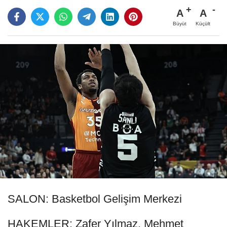
A
A
Büyüt
Küçült
SALON: Basketbol Gelişim Merkezi
HAKEMLER: Zafer Yılmaz, Mehmet