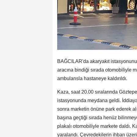
BAĞCILAR'da akaryakıt istasyonunun 
aracına bindiği sırada otomobiliyle 
ambulansla hastaneye kaldırıldı.
Kaza, saat 20.00 sıralarında Göztep
istasyonunda meydana geldi. İddiaya 
sonra marketin önüne park ederek al
başına geçtiği sırada henüz bilinmey
plakalı otomobiliyle markete daldı. K
yaralandı. Çevredekilerin ihbarı üzerin