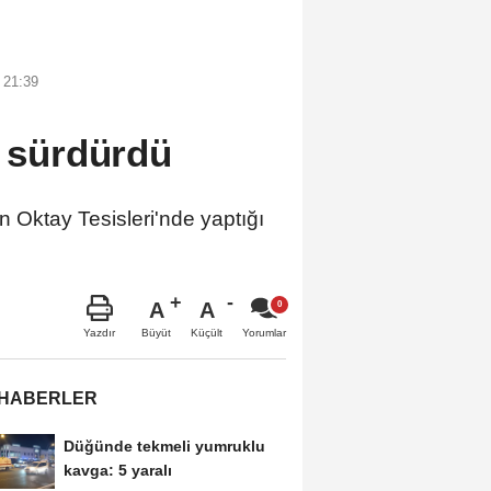
 21:39
ı sürdürdü
Oktay Tesisleri'nde yaptığı
A
A
Büyüt
Küçült
Yazdır
Yorumlar
 HABERLER
Düğünde tekmeli yumruklu
kavga: 5 yaralı