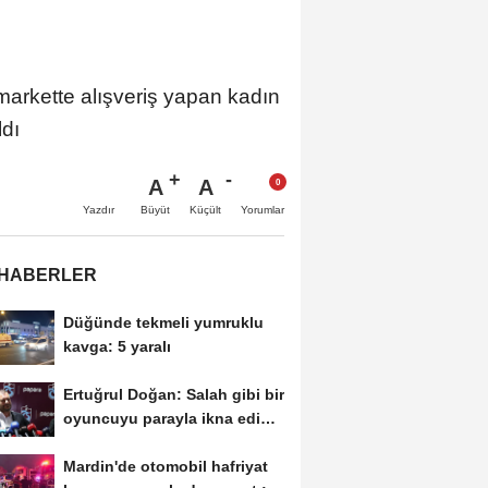
rkette alışveriş yapan kadın
ldı
A
A
Büyüt
Küçült
Yazdır
Yorumlar
 HABERLER
Düğünde tekmeli yumruklu
kavga: 5 yaralı
Ertuğrul Doğan: Salah gibi bir
oyuncuyu parayla ikna edip
Trabzon'a...
Mardin'de otomobil hafriyat