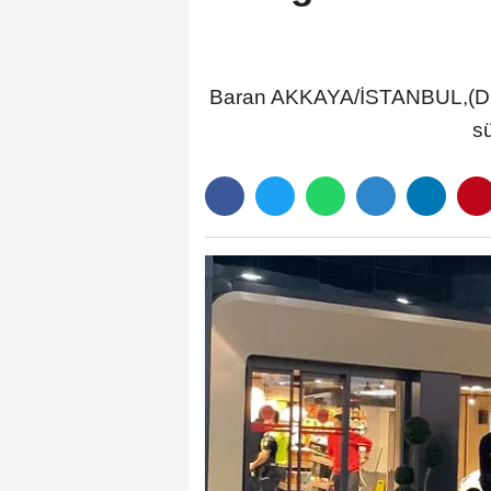
Baran AKKAYA/İSTANBUL,(DHA)
sü