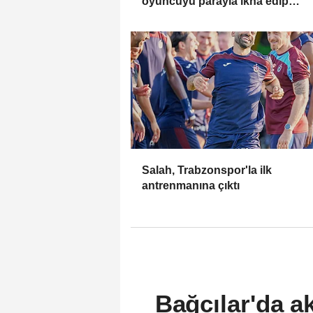
oyuncuyu parayla ikna edip
Trabzon'a getiremezsiniz
Salah, Trabzonspor'la ilk
antrenmanına çıktı
Bağcılar'da a