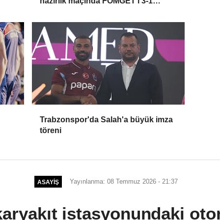
hazırlık maçında FOMGET'i 3-1
mağlup etti
Trabzonspor'da Salah'a büyük imza
töreni
Yayınlanma: 08 Temmuz 2026 - 21:37
ASAYIŞ
karyakıt istasyonundaki ot