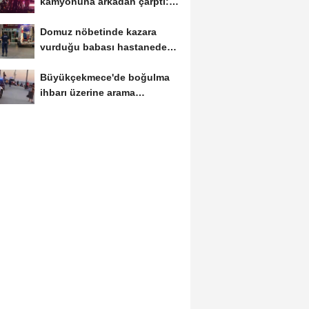
kamyonuna arkadan çarptı: 1
ölü, 2...
Domuz nöbetinde kazara
vurduğu babası hastanede
öldü
Büyükçekmece'de boğulma
ihbarı üzerine arama
çalışması başlatıldı