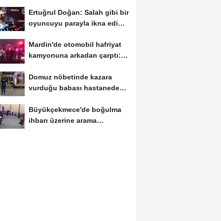
Ertuğrul Doğan: Salah gibi bir
oyuncuyu parayla ikna edip
Trabzon'a...
Mardin'de otomobil hafriyat
kamyonuna arkadan çarptı: 1
ölü, 2...
Domuz nöbetinde kazara
vurduğu babası hastanede
öldü
Büyükçekmece'de boğulma
ihbarı üzerine arama
çalışması başlatıldı