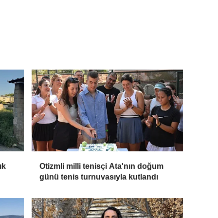
ık
Otizmli milli tenisçi Ata'nın doğum
günü tenis turnuvasıyla kutlandı