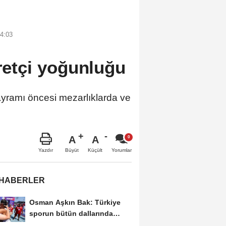
4:03
aretçi yoğunluğu
mı öncesi mezarlıklarda ve
A
A
Büyüt
Küçült
Yazdır
Yorumlar
 HABERLER
Osman Aşkın Bak: Türkiye
sporun bütün dallarında
finallere gitmeye...