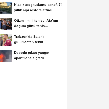
Klasik araç tutkunu esnaf, 74
yıllık cipi restore ettirdi
Otizmli milli tenisçi Ata'nın
doğum günü tenis
turnuvasıyla...
Trabzon'da Salah'ı
gülümseten teklif
Depoda çıkan yangın
apartmana sıçradı