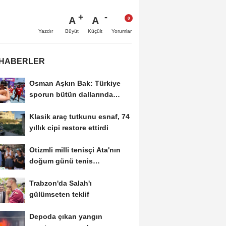
A
A
Büyüt
Küçült
Yazdır
Yorumlar
 HABERLER
Osman Aşkın Bak: Türkiye
sporun bütün dallarında
finallere gitmeye...
Klasik araç tutkunu esnaf, 74
yıllık cipi restore ettirdi
Otizmli milli tenisçi Ata'nın
doğum günü tenis
turnuvasıyla...
Trabzon'da Salah'ı
gülümseten teklif
Depoda çıkan yangın