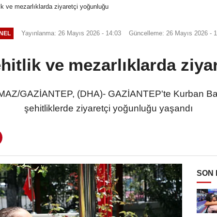
lik ve mezarlıklarda ziyaretçi yoğunluğu
Yayınlanma: 26 Mayıs 2026 - 14:03
Güncelleme: 26 Mayıs 2026 - 1
NEL
hitlik ve mezarlıklarda ziy
Z/GAZİANTEP, (DHA)- GAZİANTEP'te Kurban Bayra
şehitliklerde ziyaretçi yoğunluğu yaşandı
SON