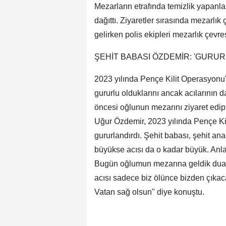
Mezarların etrafında temizlik yapanlar
dağıttı. Ziyaretler sırasında mezarl
gelirken polis ekipleri mezarlık çevres
ŞEHİT BABASI ÖZDEMİR: 'GURUR
2023 yılında Pençe Kilit Operasyonu
gururlu olduklarını ancak acılarının
öncesi oğlunun mezarını ziyaret edi
Uğur Özdemir, 2023 yılında Pençe Kil
gururlandırdı. Şehit babası, şehit an
büyükse acısı da o kadar büyük. Anlat
Bugün oğlumun mezarına geldik dual
acısı sadece biz ölünce bizden çıkac
Vatan sağ olsun" diye konuştu.