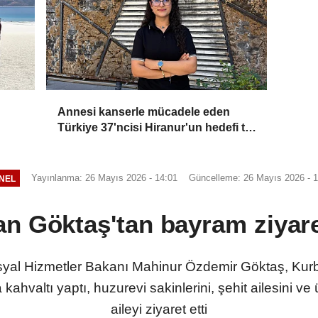
Annesi kanserle mücadele eden
Türkiye 37'ncisi Hiranur'un hedefi tıp
fakültesi
Yayınlanma: 26 Mayıs 2026 - 14:01
Güncelleme: 26 Mayıs 2026 - 1
NEL
n Göktaş'tan bayram ziyare
al Hizmetler Bakanı Mahinur Özdemir Göktaş, Kurba
kahvaltı yaptı, huzurevi sakinlerini, şehit ailesini v
aileyi ziyaret etti