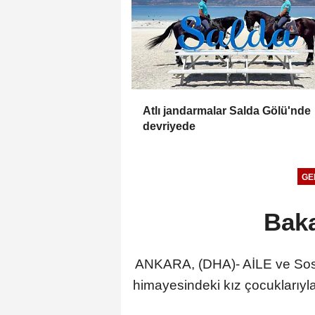
Atlı jandarmalar Salda Gölü'nde
devriyede
GE
Baka
ANKARA, (DHA)- AİLE ve Sosy
himayesindeki kız çocuklarıyla 