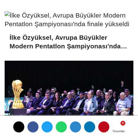
hazırlıklarına başladı
İlke Özyüksel, Avrupa Büyükler
Modern Pentatlon Şampiyonası'nda
finale yükseldi
Yorumlar
Yorumlar
Yorumlar