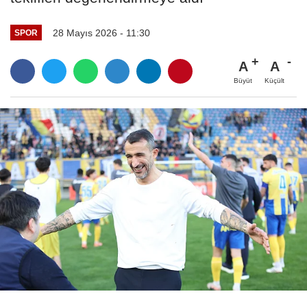
28 Mayıs 2026 - 11:30
SPOR
A
A
Büyüt
Küçült