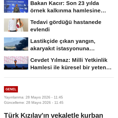
Bakan Kacır: Son 23 yılda
örnek kalkınma hamlesine
imza attık
Tedavi gördüğü hastanede
evlendi
Lastikçide çıkan yangın,
akaryakıt istasyonuna
sıçramadan söndürüldü
Cevdet Yılmaz: Milli Yetkinlik
Hamlesi ile küresel bir yetenek
ağı...
GENEL
Yayınlanma: 28 Mayıs 2026 - 11:45
Güncelleme: 28 Mayıs 2026 - 11:45
Türk Kızılay'ın vekaletle kurban