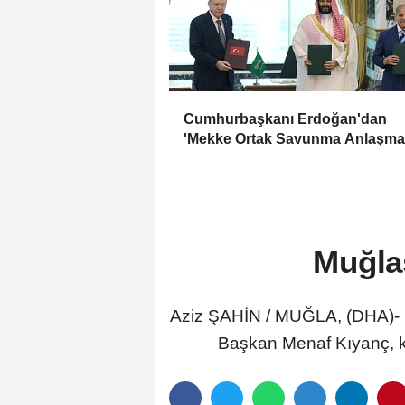
Cumhurbaşkanı Erdoğan'dan
'Mekke Ortak Savunma Anlaşma
ile ilgili açıklama
Muğla
Aziz ŞAHİN / MUĞLA, (DHA)- Ü
Başkan Menaf Kıyanç, ke