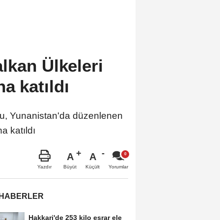
lkan Ülkeleri
a katıldı
, Yunanistan'da düzenlenen
a katıldı
A
A
Büyüt
Küçült
Yazdır
Yorumlar
 HABERLER
Hakkari'de 253 kilo esrar ele