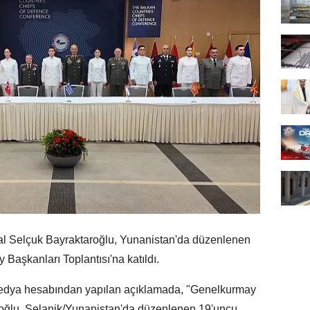
Selçuk Bayraktaroğlu, Yunanistan'da düzenlenen
Başkanları Toplantısı'na katıldı.
medya hesabından yapılan açıklamada, "Genelkurmay
oğlu, Selanik/Yunanistan'da düzenlenen 19'uncu