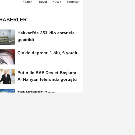
Büyüt
Küçült
Yazdır
Yorumlar
 HABERLER
Hakkari'de 253 kilo esrar ele
geçirildi
Çin'de deprem: 1 ölü, 6 yaralı
Putin ile BAE Devlet Başkanı
Al Nahyan telefonda görüştü
TEKNOFEST Drone
Şampiyonası'nın ilk etabı
Şırnak'ta düzenlenecek
Eyüpsultan'da adliyedeki
kavgaya gitmek isteyen 3
silahlı şüpheli...