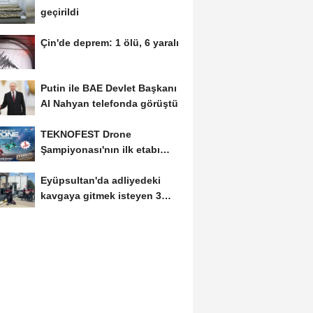
geçirildi
Çin'de deprem: 1 ölü, 6 yaralı
Putin ile BAE Devlet Başkanı
Al Nahyan telefonda görüştü
TEKNOFEST Drone
Şampiyonası'nın ilk etabı
Şırnak'ta düzenlenecek
Eyüpsultan'da adliyedeki
kavgaya gitmek isteyen 3
silahlı şüpheli...