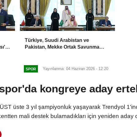
Türkiye, Suudi Arabistan ve
sı'
Pakistan, Mekke Ortak Savunma
Anlaşması'nı imzaladı
Yayınlanma: 04 Haziran 2026 - 12:20
SPOR
spor'da kongreye aday erte
ST üste 3 yıl şampiyonluk yaşayarak Trendyol 1'inc
ntten mali destek bulamadıkları için yeniden aday 