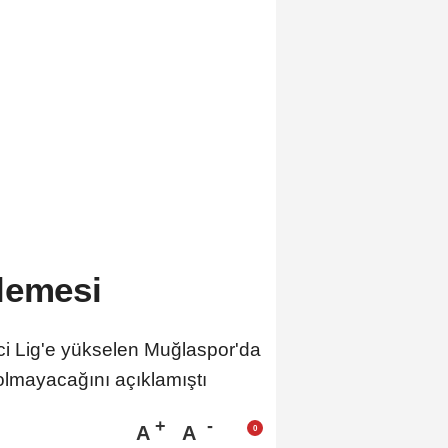
lemesi
i Lig'e yükselen Muğlaspor'da
olmayacağını açıklamıştı
A
A