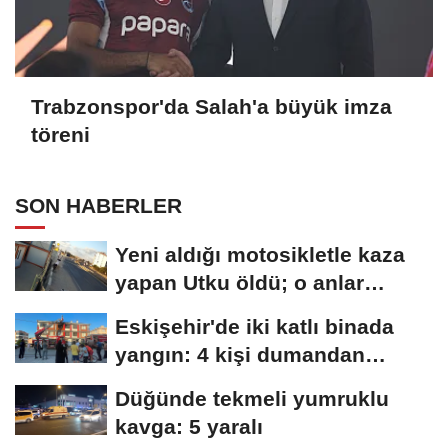
Trabzonspor'da Salah'a büyük imza
töreni
SON HABERLER
Yeni aldığı motosikletle kaza
yapan Utku öldü; o anlar
kamerada
Eskişehir'de iki katlı binada
yangın: 4 kişi dumandan
etkilendi
Düğünde tekmeli yumruklu
kavga: 5 yaralı