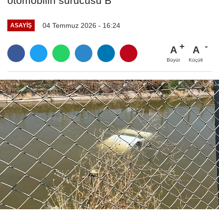
otomobilin sürücüsü B
04 Temmuz 2026 - 16:24
ASAYIŞ
A
A
Büyüt
Küçült