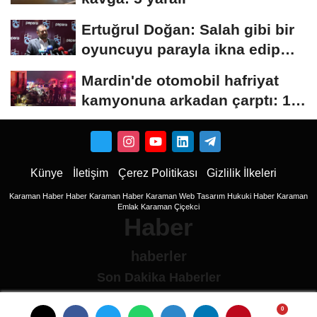
Ertuğrul Doğan: Salah gibi bir
oyuncuyu parayla ikna edip
Trabzon'a...
Mardin'de otomobil hafriyat
kamyonuna arkadan çarptı: 1
ölü, 2...
Künye
İletişim
Çerez Politikası
Gizlilik İlkeleri
Karaman Haber
Haber
Karaman Haber
Karaman Web Tasarım
Hukuki Haber
Karaman
Emlak
Karaman Çiçekci
Haber
haberler
Son Dakika Haberler
Son Dakika