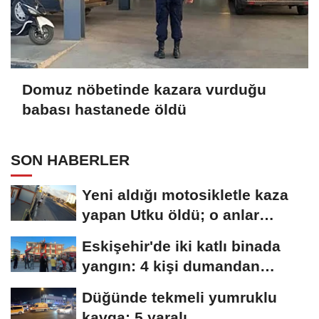
Domuz nöbetinde kazara vurduğu
babası hastanede öldü
SON HABERLER
Yeni aldığı motosikletle kaza
yapan Utku öldü; o anlar
kamerada
Eskişehir'de iki katlı binada
yangın: 4 kişi dumandan
etkilendi
Düğünde tekmeli yumruklu
kavga: 5 yaralı