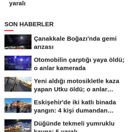
yaralı
SON HABERLER
Çanakkale Boğazı'nda gemi
arızası
Otomobilin çarptığı yaya öldü;
o anlar kamerada
Yeni aldığı motosikletle kaza
yapan Utku öldü; o anlar
kamerada
Eskişehir'de iki katlı binada
yangın: 4 kişi dumandan
etkilendi
Düğünde tekmeli yumruklu
kavga: 5 yaralı