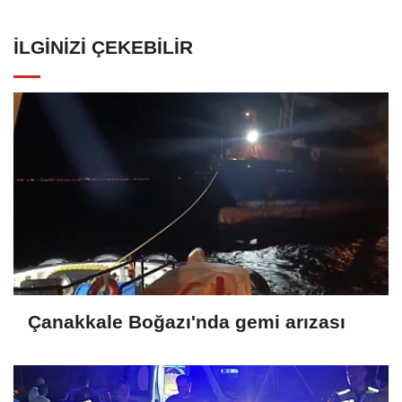
İLGINIZI ÇEKEBILIR
Çanakkale Boğazı'nda gemi arızası