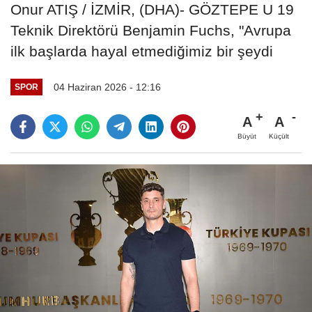
Onur ATIŞ / İZMİR, (DHA)- GÖZTEPE U 19
Teknik Direktörü Benjamin Fuchs, "Avrupa
ilk başlarda hayal etmediğimiz bir şeydi
04 Haziran 2026 - 12:16
SPOR
A
A
Büyüt
Küçült