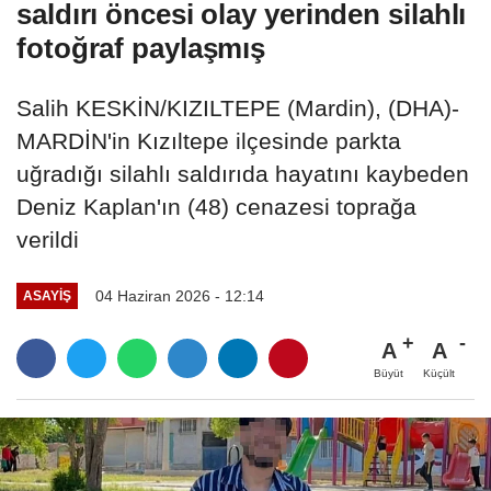
saldırı öncesi olay yerinden silahlı
fotoğraf paylaşmış
Salih KESKİN/KIZILTEPE (Mardin), (DHA)-
MARDİN'in Kızıltepe ilçesinde parkta
uğradığı silahlı saldırıda hayatını kaybeden
Deniz Kaplan'ın (48) cenazesi toprağa
verildi
04 Haziran 2026 - 12:14
ASAYIŞ
A
A
Büyüt
Küçült