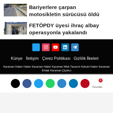
rapora...
Bariyerlere çarpan
motosikletin sürücüsü öldü
FETÖPDY üyesi ihraç albay
operasyonla yakalandı
Künye
İletişim
Çerez Politikası
Gizlilik İlkeleri
Karaman Haber
Haber
Karaman Haber
Karaman Web Tasarım
Hukuki Haber
Karaman
Emlak
Karaman Çiçekci
Haber
haberler
Yorumlar
Yorumlar
Son Dakika Haberler
Son Dakika
son dakika Haberleri