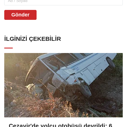
Gönder
İLGINIZI ÇEKEBILIR
Cezayir'de yolcu otobüsü devrildi: 6