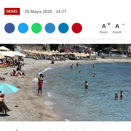
26 Mayıs 2026 - 14:27
GENEL
A
A
Büyüt
Küçült