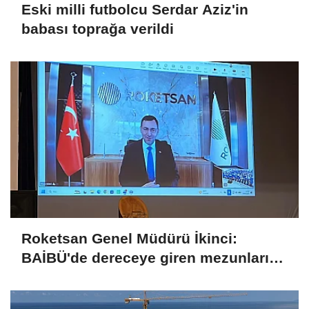
Eski milli futbolcu Serdar Aziz'in
babası toprağa verildi
Roketsan Genel Müdürü İkinci:
BAİBÜ'de dereceye giren mezunları
işe alım sürecine dahil edeceğiz