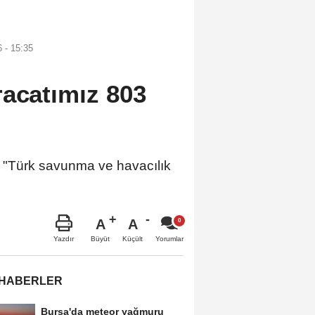
 - 15:35
racatımız 803
Türk savunma ve havacılık
A
A
Büyüt
Küçült
Yazdır
Yorumlar
 HABERLER
Bursa'da meteor yağmuru