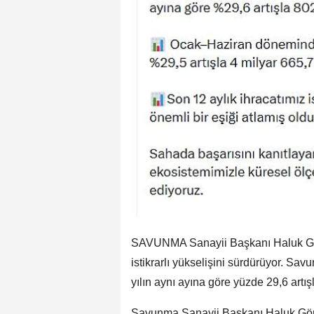
SAVUNMA Sanayii Başkanı Haluk Görg
istikrarlı yükselişini sürdürüyor. Sa
yılın aynı ayına göre yüzde 29,6 artış
Savunma Sanayii Başkanı Haluk Görgün