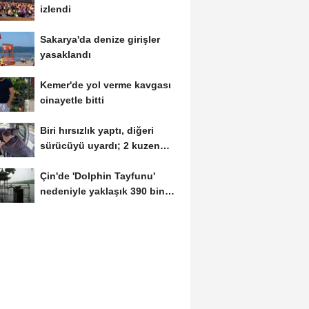
izlendi
Sakarya'da denize girişler
yasaklandı
Kemer'de yol verme kavgası
cinayetle bitti
Biri hırsızlık yaptı, diğeri
sürücüyü uyardı; 2 kuzen
tutuklandı
Çin'de 'Dolphin Tayfunu'
nedeniyle yaklaşık 390 bin
kişi...