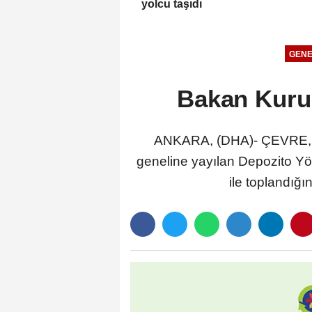
yolcu taşıdı
GENE
Bakan Kurum
ANKARA, (DHA)- ÇEVRE, Şeh
geneline yayılan Depozito Y
ile toplandığın