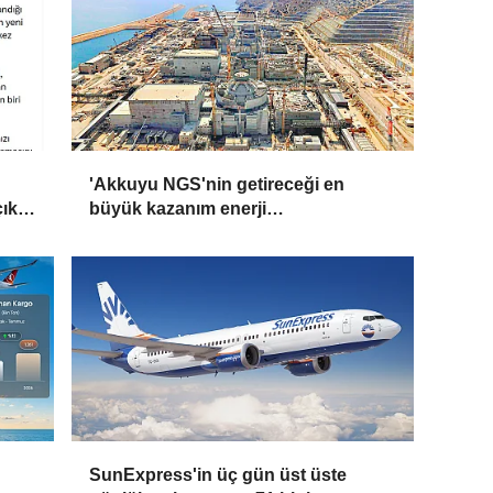
'Akkuyu NGS'nin getireceği en
ıkış
büyük kazanım enerji
maliyetlerindeki düşüş olacak'
SunExpress'in üç gün üst üste