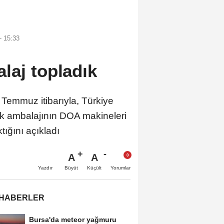
 15:33
laj topladık
Temmuz itibarıyla, Türkiye
k ambalajının DOA makineleri
ktığını açıkladı
A
A
Büyüt
Küçült
Yazdır
Yorumlar
 HABERLER
Bursa'da meteor yağmuru