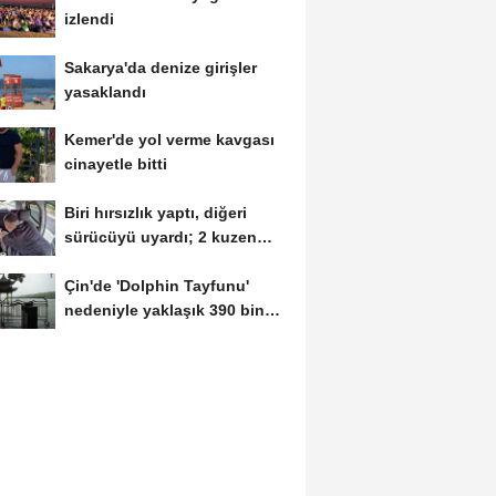
izlendi
Sakarya'da denize girişler
yasaklandı
Kemer'de yol verme kavgası
cinayetle bitti
Biri hırsızlık yaptı, diğeri
sürücüyü uyardı; 2 kuzen
tutuklandı
Çin'de 'Dolphin Tayfunu'
nedeniyle yaklaşık 390 bin
kişi...