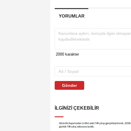
YORUMLAR
Gönder
İLGINIZI ÇEKEBILIR