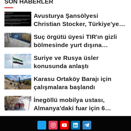
SON HABERLER
Avusturya Şansölyesi
Christian Stocker, Türkiye'ye
geliyor
Suç örgütü üyesi TIR'ın gizli
bölmesinde yurt dışına
kaçmaya...
Suriye ve Rusya üsler
konusunda anlaştı
Karasu Ortaköy Barajı için
çalışmalara başlandı
İnegöllü mobilya ustası,
Almanya'daki fuar için 6
metrelik yatak...