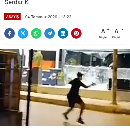
Serdar K
04 Temmuz 2026 - 13:22
ASAYIŞ
A
A
Büyüt
Küçült