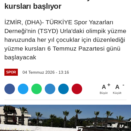
kursları başlıyor
İZMİR, (DHA)- TÜRKİYE Spor Yazarları
Derneği'nin (TSYD) Urla'daki olimpik yüzme
havuzunda her yıl çocuklar için düzenlediği
yüzme kursları 6 Temmuz Pazartesi günü
başlayacak
04 Temmuz 2026 - 13:16
SPOR
A
A
Büyüt
Küçült