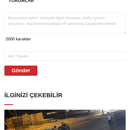
YORUMLAR
Gönder
İLGINIZI ÇEKEBILIR