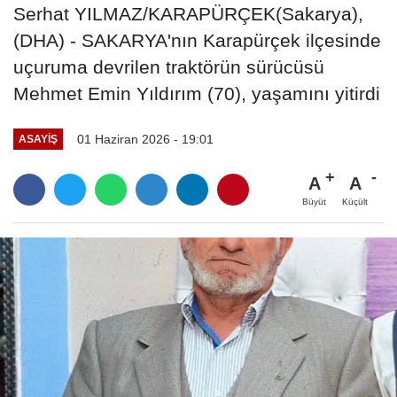
Serhat YILMAZ/KARAPÜRÇEK(Sakarya),
(DHA) - SAKARYA'nın Karapürçek ilçesinde
uçuruma devrilen traktörün sürücüsü
Mehmet Emin Yıldırım (70), yaşamını yitirdi
01 Haziran 2026 - 19:01
ASAYIŞ
A
A
Büyüt
Küçült