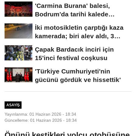
'Carmina Burana' balesi,
Bodrum'da tarihi kalede
sahnelendi
İki motosikletin çarptığı kaza
kamerada; biri alev aldı, 3
yaralı
Çapak Bardacık inciri için
15'inci festival coşkusu
'Türkiye Cumhuriyeti'nin
gücünü gördük ve hissettik'
ASAYIŞ
Yayınlanma: 01 Haziran 2026 - 18:34
Güncelleme: 01 Haziran 2026 - 18:34
Önünü kestikleri yolcu otobüsüne