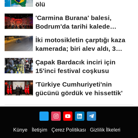
ölü
'Carmina Burana' balesi,
Bodrum'da tarihi kalede
sahnelendi
İki motosikletin çarptığı kaza
kamerada; biri alev aldı, 3
yaralı
Çapak Bardacık inciri için
15'inci festival coşkusu
'Türkiye Cumhuriyeti'nin
gücünü gördük ve hissettik'
Künye
İletişim
Çerez Politikası
Gizlilik İlkeleri