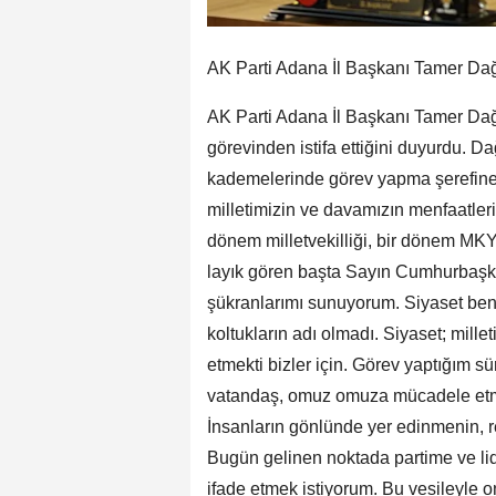
AK Parti Adana İl Başkanı Tamer Dağlı,
AK Parti Adana İl Başkanı Tamer Dağ
görevinden istifa ettiğini duyurdu. Dağ
kademelerinde görev yapma şerefine 
milletimizin ve davamızın menfaatleri
dönem milletvekilliği, bir dönem MKYK
layık gören başta Sayın Cumhurbaşk
şükranlarımı sunuyorum. Siyaset ben
koltukların adı olmadı. Siyaset; mill
etmekti bizler için. Görev yaptığım s
vatandaş, omuz omuza mücadele etm
İnsanların gönlünde yer edinmenin, r
Bugün gelinen noktada partime ve lide
ifade etmek istiyorum. Bu vesileyle 