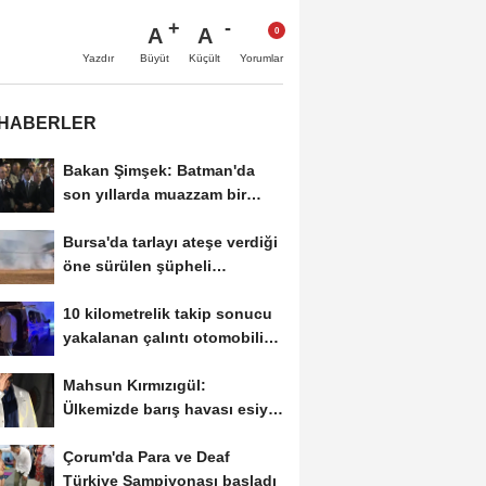
A
A
Büyüt
Küçült
Yazdır
Yorumlar
 HABERLER
Bakan Şimşek: Batman'da
son yıllarda muazzam bir
hizmet fırtınası...
Bursa'da tarlayı ateşe verdiği
öne sürülen şüpheli
yakalandı
10 kilometrelik takip sonucu
yakalanan çalıntı otomobilin
sürücüsüne...
Mahsun Kırmızıgül:
Ülkemizde barış havası esiyor
umarım kalıcı...
Çorum'da Para ve Deaf
Türkiye Şampiyonası başladı