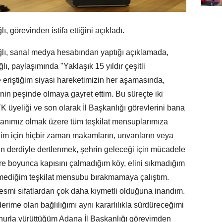
 görevinden istifa ettiğini açıkladı.
lı, sanal medya hesabından yaptığı açıklamada,
lı, paylaşımında "Yaklaşık 15 yıldır çeşitli
eriştiğim siyasi hareketimizin her aşamasında,
nin peşinde olmaya gayret ettim. Bu süreçte iki
 üyeliği ve son olarak İl Başkanlığı görevlerini bana
anımız olmak üzere tüm teşkilat mensuplarımıza
im için hiçbir zaman makamların, unvanların veya
etin derdiyle dertlenmek, şehrin geleceği için mücadele
üre boyunca kapısını çalmadığım köy, elini sıkmadığım
ediğim teşkilat mensubu bırakmamaya çalıştım.
esmi sıfatlardan çok daha kıymetli olduğuna inandım.
rime olan bağlılığımı aynı kararlılıkla sürdüreceğimi
onurla yürüttüğüm Adana İl Başkanlığı görevimden