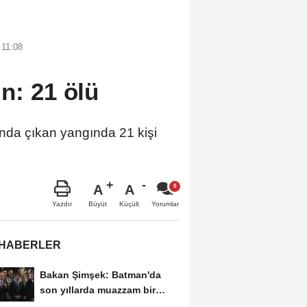
 11:08
n: 21 ölü
ında çıkan yangında 21 kişi
A
A
Büyüt
Küçült
Yazdır
Yorumlar
 HABERLER
Bakan Şimşek: Batman'da
son yıllarda muazzam bir
hizmet fırtınası...