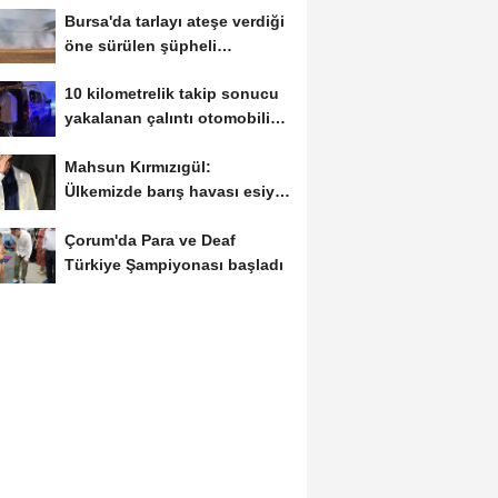
Bursa'da tarlayı ateşe verdiği
öne sürülen şüpheli
yakalandı
10 kilometrelik takip sonucu
yakalanan çalıntı otomobilin
sürücüsüne...
Mahsun Kırmızıgül:
Ülkemizde barış havası esiyor
umarım kalıcı...
Çorum'da Para ve Deaf
Türkiye Şampiyonası başladı