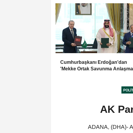
Cumhurbaşkanı Erdoğan'dan
'Mekke Ortak Savunma Anlaşma
ile ilgili açıklama
POLI
AK Part
ADANA, (DHA)- AK 