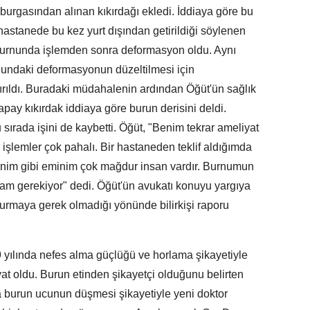
urgasından alınan kıkırdağı ekledi. İddiaya göre bu
 hastanede bu kez yurt dışından getirildiği söylenen
n burnunda işlemden sonra deformasyon oldu. Aynı
undaki deformasyonun düzeltilmesi için
ırıldı. Buradaki müdahalenin ardından Öğüt'ün sağlık
yapay kıkırdak iddiaya göre burun derisini deldi.
sırada işini de kaybetti. Öğüt, "Benim tekrar ameliyat
şlemler çok pahalı. Bir hastaneden teklif aldığımda
 Benim gibi eminim çok mağdur insan vardır. Burnumun
am gerekiyor" dedi. Öğüt'ün avukatı konuyu yargıya
turmaya gerek olmadığı yönünde bilirkişi raporu
yılında nefes alma güçlüğü ve horlama şikayetiyle
t oldu. Burun etinden şikayetçi olduğunu belirten
ra burun ucunun düşmesi şikayetiyle yeni doktor