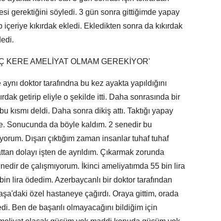
si gerektiğini söyledi. 3 gün sonra gittiğimde yapay
içeriye kıkırdak ekledi. Ekledikten sonra da kıkırdak
edi.
Ç KERE AMELİYAT OLMAM GEREKİYOR'
ynı doktor tarafındna bu kez ayakta yapıldığını
dak getirip eliyle o şekilde itti. Daha sonrasında bir
u kısmı deldi. Daha sonra dikiş attı. Taktığı yapay
de. Sonucunda da böyle kaldım. 2 senedir bu
yorum. Dışarı çıktığım zaman insanlar tuhaf tuhaf
ttan dolayı işten de ayrıldım. Çıkarmak zorunda
senedir de çalışmıyorum. İkinci ameliyatımda 55 bin lira
n lira ödedim. Azerbaycanlı bir doktor tarafından
şa'daki özel hastaneye çağırdı. Oraya gittim, orada
di. Ben de başarılı olmayacağını bildiğim için