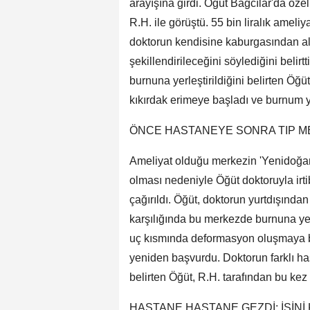
arayışına girdi. Öğüt Bağcılar'da öz
R.H. ile görüştü. 55 bin liralık ameliy
doktorun kendisine kaburgasından al
şekillendirileceğini söylediğini belir
burnuna yerleştirildiğini belirten Öğ
kıkırdak erimeye başladı ve burnum 
ÖNCE HASTANEYE SONRA TIP M
Ameliyat olduğu merkezin 'Yenidoğan
olması nedeniyle Öğüt doktoruyla irt
çağırıldı. Öğüt, doktorun yurtdışından 
karşılığında bu merkezde burnuna yer
uç kısmında deformasyon oluşmaya baş
yeniden başvurdu. Doktorun farklı ha
belirten Öğüt, R.H. tarafından bu kez 
HASTANE HASTANE GEZDİ; İŞİNİ