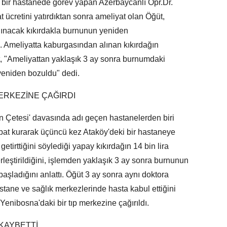
el bir hastanede görev yapan Azerbaycanlı Opr.Dr.
at ücretini yatırdıktan sonra ameliyat olan Öğüt,
ınacak kıkırdakla burnunun yeniden
tti. Ameliyatta kaburgasından alınan kıkırdağın
üt, "Ameliyattan yaklaşık 3 ay sonra burnumdaki
yeniden bozuldu" dedi.
ERKEZİNE ÇAĞIRDI
 Çetesi' davasında adı geçen hastanelerden biri
ibat kurarak üçüncü kez Ataköy'deki bir hastaneye
getirttiğini söylediği yapay kıkırdağın 14 bin lira
leştirildiğini, işlemden yaklaşık 3 ay sonra burnunun
ladığını anlattı. Öğüt 3 ay sonra aynı doktora
stane ve sağlık merkezlerinde hasta kabul ettiğini
Yenibosna'daki bir tıp merkezine çağırıldı.
 KAYBETTİ