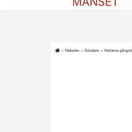
Künye
İletişim
Çerez Politikası
G
Haberler
Gündem
Horlama şikayet