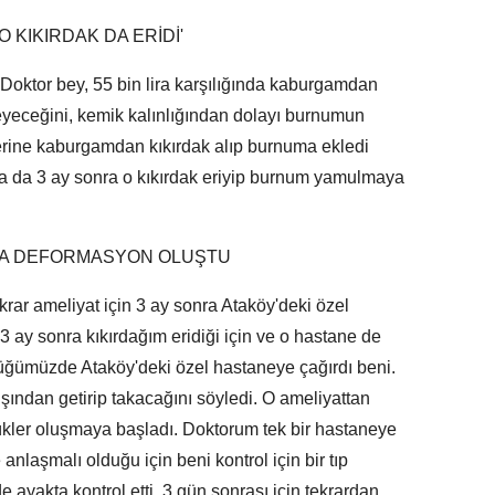
O KIKIRDAK DA ERİDİ'
Doktor bey, 55 bin lira karşılığında kaburgamdan
eyeceğini, kemik kalınlığından dolayı burnumun
rine kaburgamdan kıkırdak alıp burnuma ekledi
a da 3 ay sonra o kıkırdak eriyip burnum yamulmaya
DA DEFORMASYON OLUŞTU
ar ameliyat için 3 ay sonra Ataköy'deki özel
 3 ay sonra kıkırdağım eridiği için ve o hastane de
ştüğümüzde Ataköy'deki özel hastaneye çağırdı beni.
şından getirip takacağını söyledi. O ameliyattan
ükler oluşmaya başladı. Doktorum tek bir hastaneye
anlaşmalı olduğu için beni kontrol için bir tıp
 ayakta kontrol etti. 3 gün sonrası için tekrardan