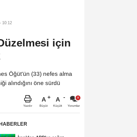
- 10:12
Düzelmesi için
k
s Öğüt'ün (33) nefes alma
iği alındığını öne sürdü
A
A
Büyüt
Küçült
Yazdır
Yorumlar
 HABERLER