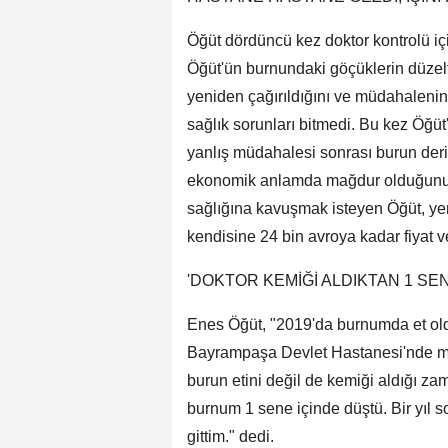
Öğüt dördüncü kez doktor kontrolü iç
Öğüt'ün burnundaki göçüklerin düzelt
yeniden çağırıldığını ve müdahaleni
sağlık sorunları bitmedi. Bu kez Öğüt
yanlış müdahalesi sonrası burun deri
ekonomik anlamda mağdur olduğunu sö
sağlığına kavuşmak isteyen Öğüt, yen
kendisine 24 bin avroya kadar fiyat ver
'DOKTOR KEMİĞİ ALDIKTAN 1 S
Enes Öğüt, "2019'da burnumda et ol
Bayrampaşa Devlet Hastanesi'nde 
burun etini değil de kemiği aldığı za
burnum 1 sene içinde düştü. Bir yıl 
gittim." dedi.