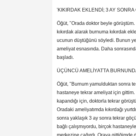
'KIKIRDAK EKLENDİ; 3 AY SONRA 
Öğüt, "Orada doktor beyle görüştüm. 
kıkırdak alarak burnuma kıkırdak ekl
ucunun düştüğünü söyledi. Bunun ye
ameliyat esnasında. Daha sonrasınd
başladı.
ÜÇÜNCÜ AMELİYATTA BURNUN
Öğüt, "Burnum yamulduktan sonra tekr
hastaneye tekrar ameliyat için gittim.
kapandığı için, doktorla tekrar görü
Oradaki ameliyatımda kıkırdağı yurtdı
sonra yaklaşık 3 ay sonra tekrar göç
bağlı çalışmıyordu, birçok hastaneyle 
merkezine çağırdı. Oraya gittiğimde de