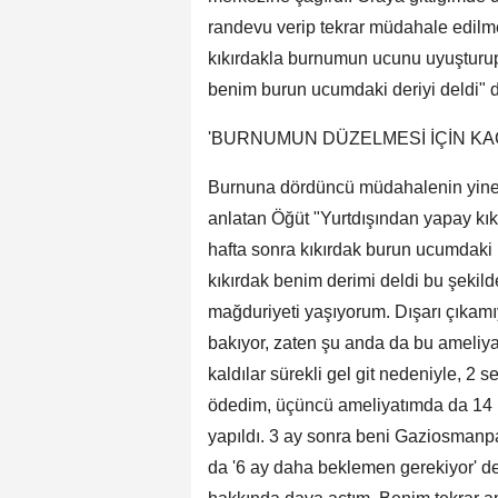
randevu verip tekrar müdahale edilme
kıkırdakla burnumun ucunu uyuşturup 
benim burun ucumdaki deriyi deldi" d
'BURNUMUN DÜZELMESİ İÇİN KA
Burnuna dördüncü müdahalenin yine a
anlatan Öğüt "Yurtdışından yapay kıkır
hafta sonra kıkırdak burun ucumdaki b
kıkırdak benim derimi deldi bu şekil
mağduriyeti yaşıyorum. Dışarı çıkamı
bakıyor, zaten şu anda da bu ameliya
kaldılar sürekli gel git nedeniyle, 2 
ödedim, üçüncü ameliyatımda da 14 bi
yapıldı. 3 ay sonra beni Gaziosmanpa
da '6 ay daha beklemen gerekiyor' de