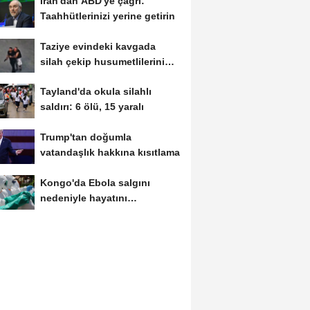
İran'dan ABD'ye çağrı:
Taahhütlerinizi yerine getirin
Taziye evindeki kavgada
silah çekip husumetlilerini
kovaladı
Tayland'da okula silahlı
saldırı: 6 ölü, 15 yaralı
Trump'tan doğumla
vatandaşlık hakkına kısıtlama
Kongo'da Ebola salgını
nedeniyle hayatını
kaybedenlerin sayısı...