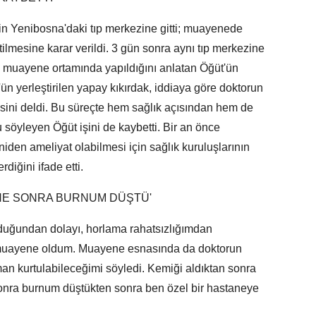
in Yenibosna'daki tıp merkezine gitti; muayenede
ilmesine karar verildi. 3 gün sonra aynı tıp merkezine
n muayene ortamında yapıldığını anlatan Öğüt'ün
'ün yerleştirilen yapay kıkırdak, iddiaya göre doktorun
sini deldi. Bu süreçte hem sağlık açısından hem de
yleyen Öğüt işini de kaybetti. Bir an önce
iden ameliyat olabilmesi için sağlık kuruluşlarının
diğini ifade etti.
ENE SONRA BURNUM DÜŞTÜ'
duğundan dolayı, horlama rahatsızlığımdan
muayene oldum. Muayene esnasında da doktorun
man kurtulabileceğimi söyledi. Kemiği aldıktan sonra
sonra burnum düştükten sonra ben özel bir hastaneye