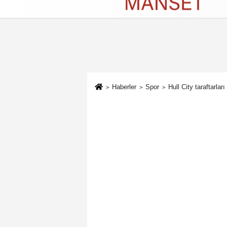
Künye
İletişim
Çerez Politikası
G
Haberler
Spor
Hull City taraftarları