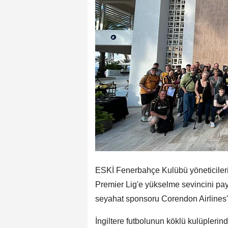
ESKİ Fenerbahçe Kulübü yöneticilerin
Premier Lig'e yükselme sevincini payl
seyahat sponsoru Corendon Airlines'ın
İngiltere futbolunun köklü kulüpleri