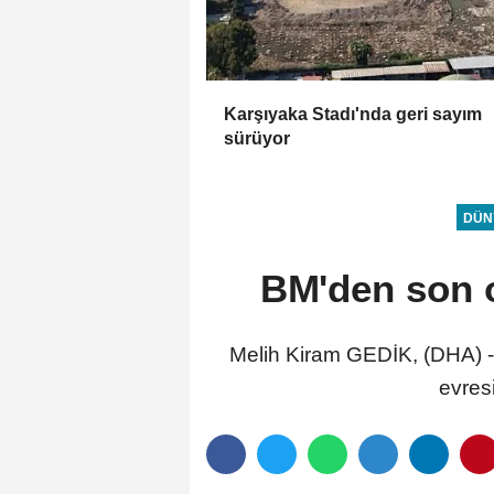
Karşıyaka Stadı'nda geri sayım
sürüyor
DÜN
BM'den son on
Melih Kiram GEDİK, (DHA) - B
evres