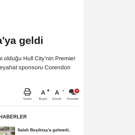
a'ya geldi
 olduğu Hull City'nin Premier
mi seyahat sponsoru Corendon
A
A
Büyüt
Küçült
Yazdır
Yorumlar
 HABERLER
Salah Beşiktaş'a gelmedi,