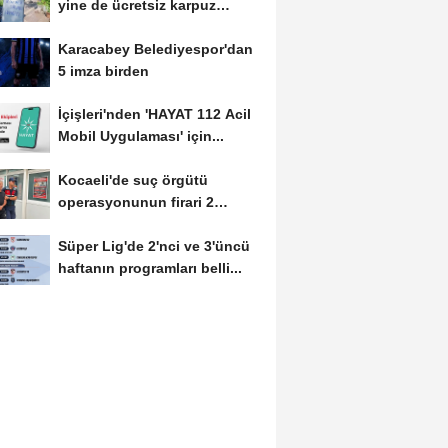
yine de ücretsiz karpuz
dağıttı
Karacabey Belediyespor'dan
5 imza birden
İçişleri'nden 'HAYAT 112 Acil
Mobil Uygulaması' için...
Kocaeli'de suç örgütü
operasyonunun firari 2
şüphelisi yakalandı
Süper Lig'de 2'nci ve 3'üncü
haftanın programları belli...