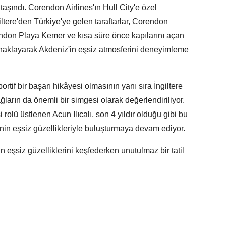
taşındı. Corendon Airlines'ın Hull City'e özel
iltere'den Türkiye'ye gelen taraftarlar, Corendon
don Playa Kemer ve kısa süre önce kapılarını açan
klayarak Akdeniz'in eşsiz atmosferini deneyimleme
ortif bir başarı hikâyesi olmasının yanı sıra İngiltere
ğların da önemli bir simgesi olarak değerlendiriliyor.
si rolü üstlenen Acun Ilıcalı, son 4 yıldır olduğu gibi bu
e'nin eşsiz güzellikleriyle buluşturmaya devam ediyor.
in eşsiz güzelliklerini keşfederken unutulmaz bir tatil