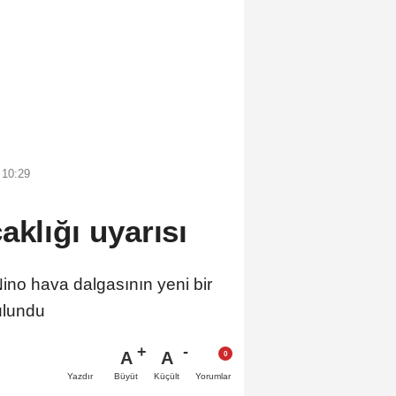
 10:29
aklığı uyarısı
Nino hava dalgasının yeni bir
ulundu
A
A
Büyüt
Küçült
Yazdır
Yorumlar