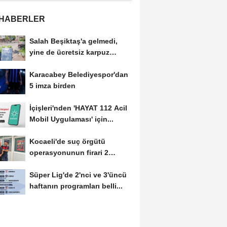
 HABERLER
Salah Beşiktaş'a gelmedi,
yine de ücretsiz karpuz
dağıttı
Karacabey Belediyespor'dan
5 imza birden
İçişleri'nden 'HAYAT 112 Acil
Mobil Uygulaması' için...
Kocaeli'de suç örgütü
operasyonunun firari 2
şüphelisi yakalandı
Süper Lig'de 2'nci ve 3'üncü
haftanın programları belli...