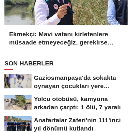
Ekmekçi: Mavi vatanı kirletenlere
müsaade etmeyeceğiz, gerekirse
tesisi kapatırız
SON HABERLER
Gaziosmanpaşa'da sokakta
oynayan çocukları yere
düşürüp darbeden...
Yolcu otobüsü, kamyona
arkadan çarptı: 1 ölü, 7 yaralı
Anafartalar Zaferi'nin 111'inci
yıl dönümü kutlandı