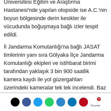
Üniversitesi Eğitim ve Araştırma
Hastanesi'nde yapılan otopside ise A.C.'nin
boyun bölgesinde derin kesikler ile
vücudunda boğuşmaya bağlı izler tespit
edildi.
İl Jandarma Komutanlığı'na bağlı JASAT
timlerinin yanı sıra Gölyaka İlçe Jandarma
Komutanlığı ekipleri ve istihbarat birimi
tarafından yaklaşık 3 bin 900 saatlik
kamera kaydı ile yol güzergahları
üzerindeki kameralar tek tek incelendi. Baz
ve HTS kayıtlarının da analiz edilmesinin
ardından cinayet işlediği belirlenen N.Ö.,
Yorumlar
Yorumlar
Yorumlar
Yorumlar