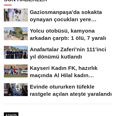
Gaziosmanpaşa'da sokakta
oynayan çocukları yere
düşürüp darbeden...
Yolcu otobüsü, kamyona
arkadan çarptı: 1 ölü, 7 yaralı
Anafartalar Zaferi'nin 111'inci
yıl dönümü kutlandı
Kayseri Kadın FK, hazırlık
maçında Al Hilal kadın
takımına mağlup...
Evinde otururken tüfekle
rastgele açılan ateşte yaralandı
ASAYIŞ