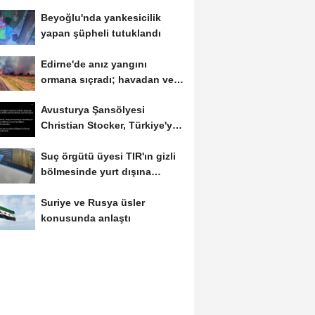
Beyoğlu'nda yankesicilik
yapan şüpheli tutuklandı
Edirne'de anız yangını
ormana sıçradı; havadan ve
karadan müdahale...
Avusturya Şansölyesi
Christian Stocker, Türkiye'ye
geliyor
Suç örgütü üyesi TIR'ın gizli
bölmesinde yurt dışına
kaçmaya...
Suriye ve Rusya üsler
konusunda anlaştı