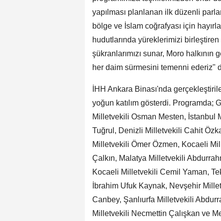
yapılması planlanan ilk düzenli parl
bölge ve İslam coğrafyası için hayırl
hudutlarında yüreklerimizi birleştir
şükranlarımızı sunar, Moro halkının g
her daim sürmesini temenni ederiz" d
İHH Ankara Binası'nda gerçekleştiri
yoğun katılım gösterdi. Programda; G
Milletvekili Osman Mesten, İstanbul Mi
Tuğrul, Denizli Milletvekili Cahit Öz
Milletvekili Ömer Özmen, Kocaeli Mil
Çalkın, Malatya Milletvekili Abdurra
Kocaeli Milletvekili Cemil Yaman, Tek
İbrahim Ufuk Kaynak, Nevşehir Millet
Canbey, Şanlıurfa Milletvekili Abdur
Milletvekili Necmettin Çalışkan ve M