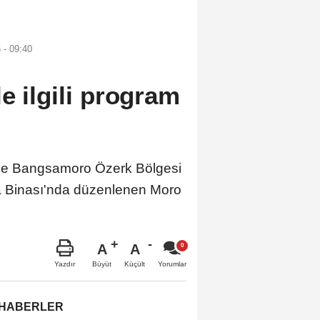
- 09:40
e ilgili program
ve Bangsamoro Özerk Bölgesi
 Binası'nda düzenlenen Moro
A
A
Büyüt
Küçült
Yazdır
Yorumlar
 HABERLER