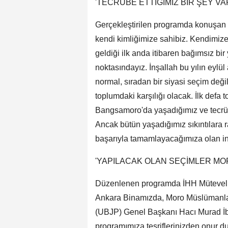
'TECRÜBE ETTİĞİMİZ BİR ŞEY VA
Gerçekleştirilen programda konuşan
kendi kimliğimize sahibiz. Kendimize
geldiği ilk anda itibaren bağımsız bir
noktasındayız. İnşallah bu yılın eylü
normal, sıradan bir siyasi seçim değil
toplumdaki karşılığı olacak. İlk defa
Bangsamoro'da yaşadığımız ve tecrübe
Ancak bütün yaşadığımız sıkıntılara r
başarıyla tamamlayacağımıza olan ina
'YAPILACAK OLAN SEÇİMLER MOR
Düzenlenen programda İHH Mütevelli
Ankara Binamızda, Moro Müslümanları
(UBJP) Genel Başkanı Hacı Murad İbra
programımıza teşriflerinizden onur 