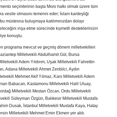
amento seçimlerinin başta Moro halkı olmak üzere tüm
ara vesile olmasını temenni eder; İslam kardeşliği
en bu müstesna buluşmaya katılımınızdan dolayı
eleceğini inşa etme sürecinde kıymetli desteklerinizin
iye konuştu.
len programa mevcut ve geçmiş dönem milletvekilleri
aziantep Milletvekili Abdulhamit Gül, Bursa
lletvekili Adem Yıldırım, Uşak Milletvekili Fahrettin
kan, Adana Milletvekili Ahmet Zenbilci, Aydın
letvekili Mehmet Akif Yılmaz, Kars Milletvekili Adem
hman Babacan, Kastamonu Milletvekili Halil Uluay,
irdağ Milletvekili Mestan Özcan, Ordu Milletvekili
vekili Süleyman Özgün, Balıkesir Milletvekili Mustafa
rahim Dusak, İstanbul Milletvekili Mustafa Kaya, Hatay
ersin Milletvekili Mehmet Emin Ekmen yer aldı.