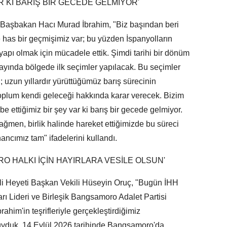
R Kİ BARIŞ BİR GECEDE GELMİYOR'
 Başbakan Hacı Murad İbrahim, "Biz başından beri
 has bir geçmişimiz var; bu yüzden İspanyolların
 yapı olmak için mücadele ettik. Şimdi tarihi bir dönüm
l ayında bölgede ilk seçimler yapılacak. Bu seçimler
; uzun yıllardır yürüttüğümüz barış sürecinin
 toplum kendi geleceği hakkında karar verecek. Bizim
 ettiğimiz bir şey var ki barış bir gecede gelmiyor.
ağmen, birlik halinde hareket ettiğimizde bu süreci
ncımız tam" ifadelerini kullandı.
O HALKI İÇİN HAYIRLARA VESİLE OLSUN'
 Heyeti Başkan Vekili Hüseyin Oruç, "Bugün İHH
 Lideri ve Birleşik Bangsamoro Adalet Partisi
him'in teşrifleriyle gerçekleştirdiğimiz
duyduk. 14 Eylül 2026 tarihinde Bangsamoro'da