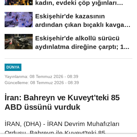
kadın, evdeki çöp yığınları
arasında...
Eskişehir'de kazasının
ardından çıkan bıçaklı kavga
kameraya...
Eskişehir'de alkollü sürücü
aydınlatma direğine çarptı; 1...
DÜNYA
Yayınlanma: 08 Temmuz 2026 - 08:39
Güncelleme: 08 Temmuz 2026 - 08:39
İran: Bahreyn ve Kuveyt'teki 85
ABD üssünü vurduk
İRAN, (DHA) - İRAN Devrim Muhafızları
Ordusu, Bahreyn ile Kuveyt'teki 85