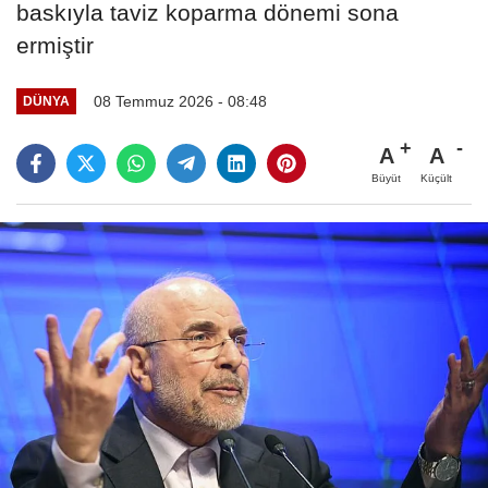
baskıyla taviz koparma dönemi sona
ermiştir
08 Temmuz 2026 - 08:48
DÜNYA
A
A
Büyüt
Küçült