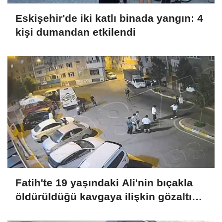
Eskişehir'de iki katlı binada yangın: 4
kişi dumandan etkilendi
Fatih'te 19 yaşındaki Ali'nin bıçakla
öldürüldüğü kavgaya ilişkin gözaltı
sayısı 10'a yükseldi