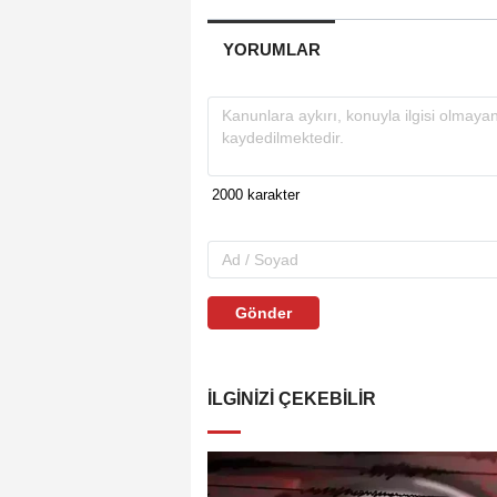
YORUMLAR
Gönder
İLGINIZI ÇEKEBILIR