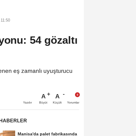
 11:50
yonu: 54 gözaltı
nen eş zamanlı uyuşturucu
A
A
Büyüt
Küçült
Yazdır
Yorumlar
 HABERLER
Manisa'da palet fabrikasında