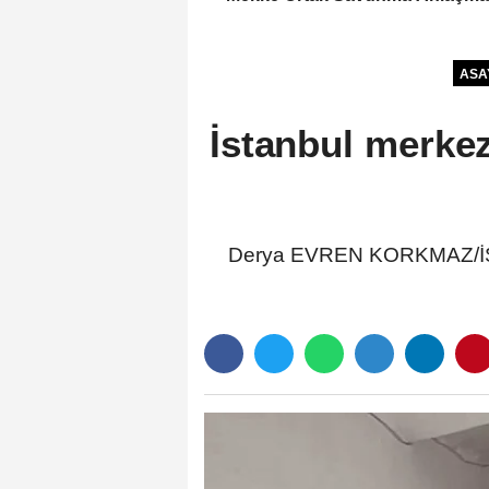
ile ilgili açıklama
ASA
İstanbul merkez
Derya EVREN KORKMAZ/İSTA