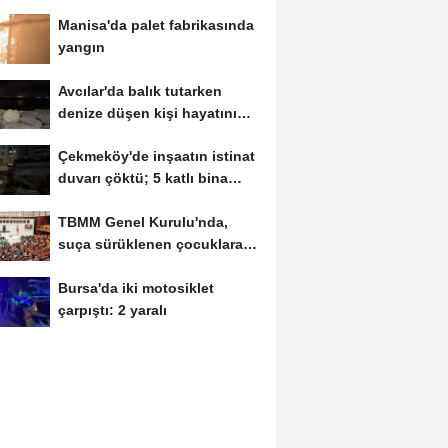
Manisa'da palet fabrikasında
yangın
Avcılar'da balık tutarken
denize düşen kişi hayatını
kaybetti
Çekmeköy'de inşaatın istinat
duvarı çöktü; 5 katlı bina
tahliye...
TBMM Genel Kurulu'nda,
suça sürüklenen çocuklara
ilişkin düzenlemeleri...
Bursa'da iki motosiklet
çarpıştı: 2 yaralı