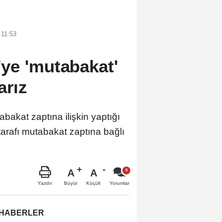
 11:53
ye 'mutabakat'
arız
kat zaptına ilişkin yaptığı
arafı mutabakat zaptına bağlı
A
A
Büyüt
Küçült
Yazdır
Yorumlar
 HABERLER