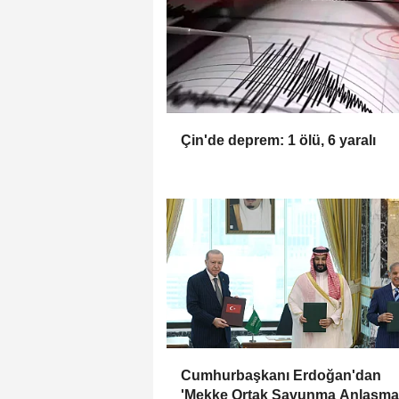
Çin'de deprem: 1 ölü, 6 yaralı
Cumhurbaşkanı Erdoğan'dan
'Mekke Ortak Savunma Anlaşma