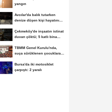
yangın
Avcılar'da balık tutarken
denize düşen kişi hayatını
kaybetti
Çekmeköy'de inşaatın istinat
duvarı çöktü; 5 katlı bina
tahliye...
TBMM Genel Kurulu'nda,
suça sürüklenen çocuklara
ilişkin düzenlemeleri...
Bursa'da iki motosiklet
çarpıştı: 2 yaralı