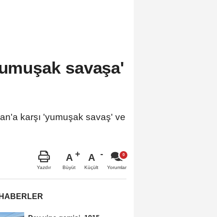
'yumuşak savaşa'
İran'a karşı 'yumuşak savaş' ve
A
A
Büyüt
Küçült
Yazdır
Yorumlar
 HABERLER