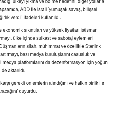
amadığı ülkeyi yıkma ve bölme hedefini, diğer yollarla
apsamda, ABD ile İsrail 'yumuşak savaş, bilişsel
rlık verdi" ifadeleri kullanıldı.
e ekonomik sıkıntıları ve yüksek fiyatları istismar
mayı, ülke içinde suikast ve sabotaj eylemleri
. Düşmanların silah, mühimmat ve özellikle Starlink
nı artırmayı, bazı medya kuruluşlarını casusluk ve
al medya platformlarını da dezenformasyon için yoğun
de aktarıldı.
karşı gerekli önlemlerin alındığını ve halkın birlik ile
aracağını' duyurdu.