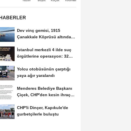
Büyüt
Küçült
Yazdır
Yorumlar
 HABERLER
Dev vinç gemisi, 1915
Çanakkale Köprüsü altından
geçti
İstanbul merkezli 4 ilde suç
örgütlerine operasyon: 32
gözaltı
Yolcu otobüsünün çarptığı
yaya ağır yaralandı
Menderes Belediye Başkanı
Çiçek, CHP'den kesin ihraç
talebiyle...
CHP'li Dinçer, Kapıkule'de
gurbetçilerle buluştu