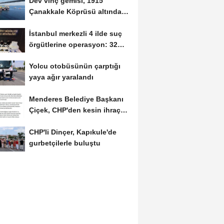
Dev vinç gemisi, 1915
Çanakkale Köprüsü altından
geçti
İstanbul merkezli 4 ilde suç
örgütlerine operasyon: 32
gözaltı
Yolcu otobüsünün çarptığı
yaya ağır yaralandı
Menderes Belediye Başkanı
Çiçek, CHP'den kesin ihraç
talebiyle...
CHP'li Dinçer, Kapıkule'de
gurbetçilerle buluştu