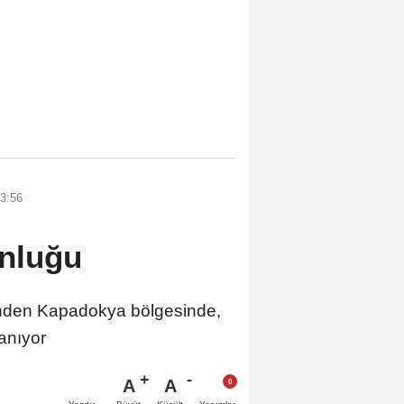
3:56
unluğu
den Kapadokya bölgesinde,
anıyor
A
A