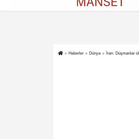
Künye
İletişim
Çerez Politikası
G
Haberler
Dünya
İran: Düşmanlar ü