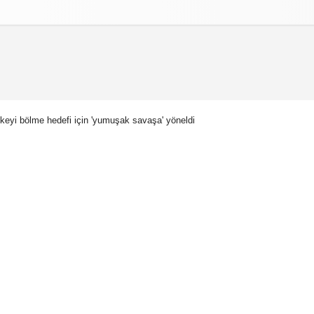
izlilik İlkeleri
lkeyi bölme hedefi için 'yumuşak savaşa' yöneldi