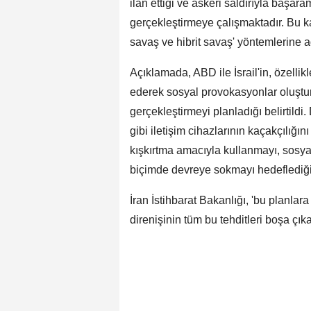
ilan ettiği ve askeri saldırıyla başar
gerçekleştirmeye çalışmaktadır. Bu k
savaş ve hibrit savaş' yöntemlerine ağı
Açıklamada, ABD ile İsrail'in, özellikl
ederek sosyal provokasyonlar oluştur
gerçekleştirmeyi planladığı belirtildi
gibi iletişim cihazlarının kaçakçılığı
kışkırtma amacıyla kullanmayı, sosy
biçimde devreye sokmayı hedeflediği 
İran İstihbarat Bakanlığı, 'bu planlara 
direnişinin tüm bu tehditleri boşa çık