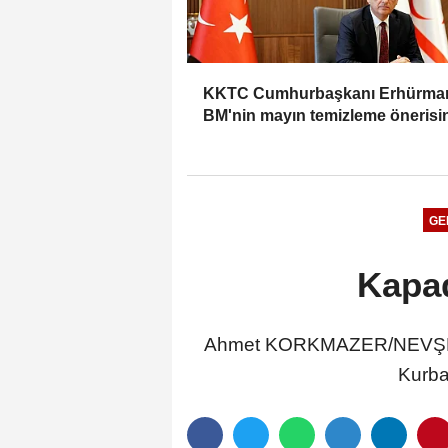
KKTC Cumhurbaşkanı Erhürma
BM'nin mayın temizleme önerisi
Rum tarafı reddetti
GE
Kapad
Ahmet KORKMAZER/NEVŞEHİR
Kurba