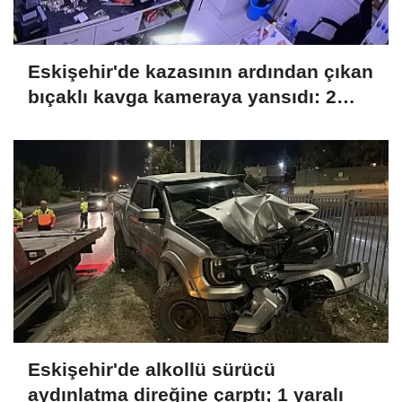
Eskişehir'de kazasının ardından çıkan
bıçaklı kavga kameraya yansıdı: 2
yaralı
Eskişehir'de alkollü sürücü
aydınlatma direğine çarptı; 1 yaralı