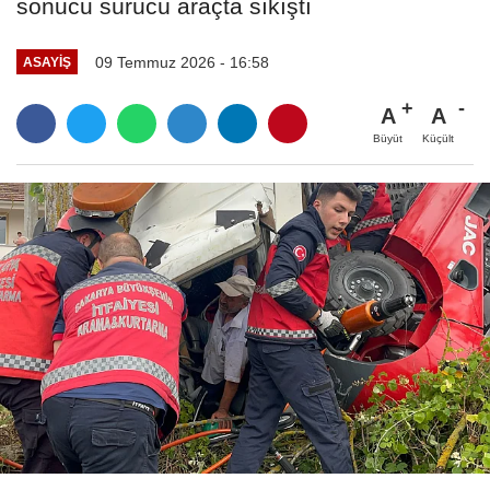
sonucu sürücü araçta sıkıştı
09 Temmuz 2026 - 16:58
ASAYIŞ
A
A
Büyüt
Küçült