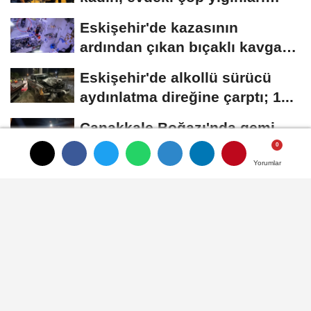
arasında...
Eskişehir'de kazasının
ardından çıkan bıçaklı kavga
kameraya...
Eskişehir'de alkollü sürücü
aydınlatma direğine çarptı; 1...
Çanakkale Boğazı'nda gemi
arızası
Yorumlar
Yorumlar
Yorumlar
Otomobilin çarptığı yaya öldü;
o anlar kamerada
Künye
İletişim
Çerez Politikası
Gizlilik İlkeleri
Karaman Haber
Haber
Karaman Haber
Karaman Web Tasarım
Hukuki Haber
Karaman