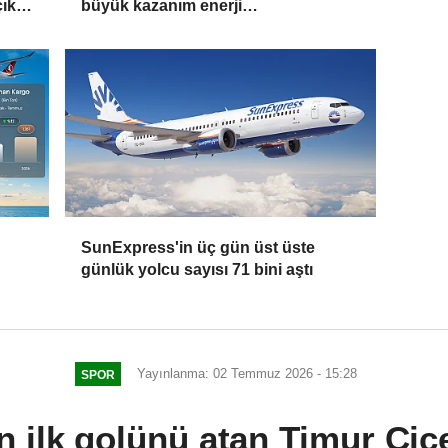
ıkış
büyük kazanım enerji
maliyetlerindeki düşüş olacak'
SunExpress'in üç gün üst üste
günlük yolcu sayısı 71 bini aştı
Yayınlanma: 02 Temmuz 2026 - 15:28
SPOR
 ilk golünü atan Timur Çiç