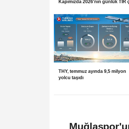
Kapımızda 2026'nın günlük TIR ç
rekorunu kırdık
THY, temmuz ayında 9,5 milyon
yolcu taşıdı
Muğlaspor'un