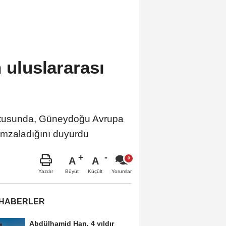
 uluslararası
ultusunda, Güneydoğu Avrupa
 imzaladığını duyurdu
A
A
Büyüt
Küçült
Yazdır
Yorumlar
 HABERLER
Abdülhamid Han, 4 yıldır