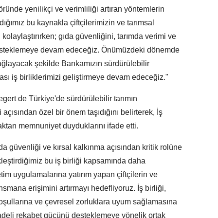
ründe yenilikçi ve verimliliği artıran yöntemlerin
ğımız bu kaynakla çiftçilerimizin ve tarımsal
kolaylaştırırken; gıda güvenliğini, tarımda verimi ve
i desteklemeye devam edeceğiz. Önümüzdeki dönemde
ğlayacak şekilde Bankamızın sürdürülebilir
ası iş birliklerimizi geliştirmeye devam edeceğiz."
ert de Türkiye'de sürdürülebilir tarımın
açısından özel bir önem taşıdığını belirterek, İş
aktan memnuniyet duyduklarını ifade etti.
da güvenliği ve kırsal kalkınma açısından kritik rolüne
kleştirdiğimiz bu iş birliği kapsamında daha
retim uygulamalarına yatırım yapan çiftçilerin ve
smana erişimini artırmayı hedefliyoruz. İş birliği,
 koşullarına ve çevresel zorluklara uyum sağlamasına
adeli rekabet gücünü desteklemeye yönelik ortak