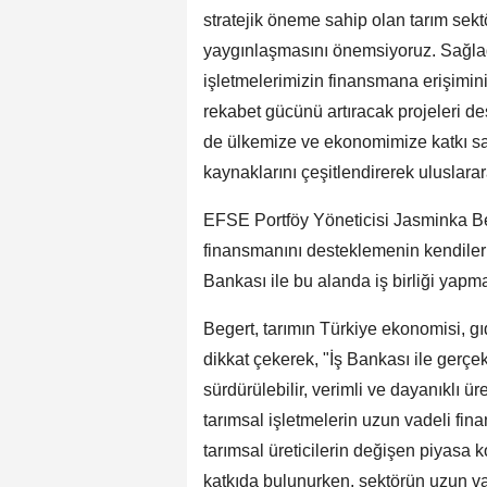
stratejik öneme sahip olan tarım sektö
yaygınlaşmasını önemsiyoruz. Sağladı
işletmelerimizin finansmana erişimini 
rekabet gücünü artıracak projeler
de ülkemize ve ekonomimize katkı sa
kaynaklarını çeşitlendirerek uluslarar
EFSE Portföy Yöneticisi Jasminka Beg
finansmanını desteklemenin kendileri 
Bankası ile bu alanda iş birliği yapm
Begert, tarımın Türkiye ekonomisi, gı
dikkat çekerek, "İş Bankası ile gerçe
sürdürülebilir, verimli ve dayanıklı ü
tarımsal işletmelerin uzun vadeli finan
tarımsal üreticilerin değişen piyasa
katkıda bulunurken, sektörün uzun v