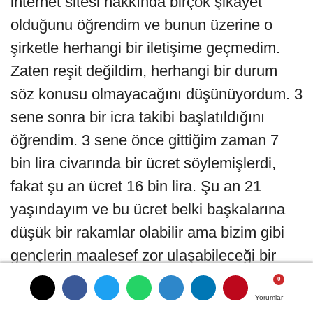
internet sitesi hakkında birçok şikayet
olduğunu öğrendim ve bunun üzerine o
şirketle herhangi bir iletişime geçmedim.
Zaten reşit değildim, herhangi bir durum
söz konusu olmayacağını düşünüyordum. 3
sene sonra bir icra takibi başlatıldığını
öğrendim. 3 sene önce gittiğim zaman 7
bin lira civarında bir ücret söylemişlerdi,
fakat şu an ücret 16 bin lira. Şu an 21
yaşındayım ve bu ücret belki başkalarına
düşük bir rakamlar olabilir ama bizim gibi
gençlerin maalesef zor ulaşabileceği bir
rakam." dedi.
Yorumlar
Yorumlar
Yorumlar
'2 BİN LİRA KAPORA TALEP EDİP "20