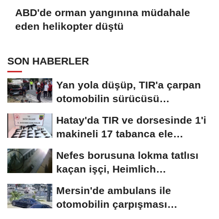
ABD'de orman yangınına müdahale
eden helikopter düştü
SON HABERLER
Yan yola düşüp, TIR'a çarpan
otomobilin sürücüsü
yaşamını...
Hatay'da TIR ve dorsesinde 1'i
makineli 17 tabanca ele
geçirildi
Nefes borusuna lokma tatlısı
kaçan işçi, Heimlich
manevrasıyla kurtarıldı;...
Mersin'de ambulans ile
otomobilin çarpışması
kamerada; 3'ü...