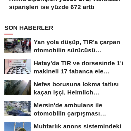
siparişleri ise yüzde 672 arttı
SON HABERLER
Yan yola düşüp, TIR'a çarpan
otomobilin sürücüsü
yaşamını...
Hatay'da TIR ve dorsesinde 1'i
makineli 17 tabanca ele
geçirildi
Nefes borusuna lokma tatlısı
kaçan işçi, Heimlich
manevrasıyla kurtarıldı;...
Mersin'de ambulans ile
otomobilin çarpışması
kamerada; 3'ü...
Muhtarlık anons sistemindeki