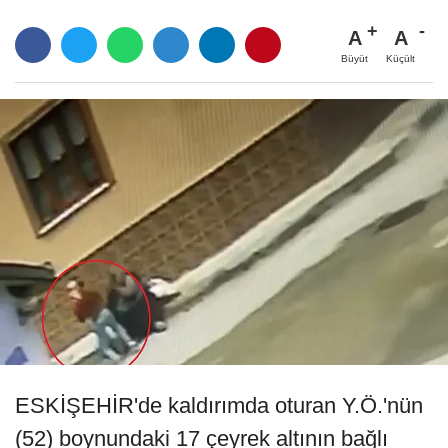
A
A
Büyüt
Küçült
ESKİŞEHİR'de kaldırımda oturan Y.Ö.'nün
(52) boynundaki 17 çeyrek altının bağlı