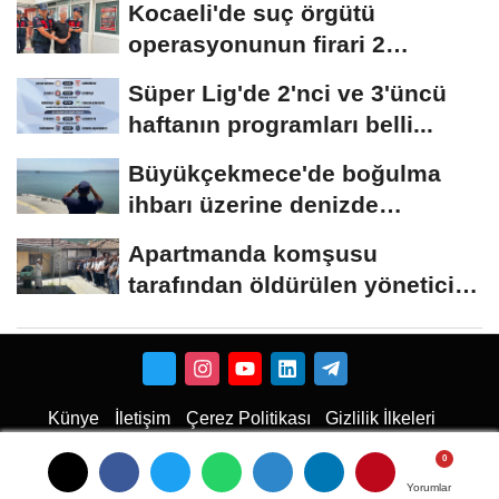
Kocaeli'de suç örgütü
operasyonunun firari 2
şüphelisi yakalandı
Süper Lig'de 2'nci ve 3'üncü
haftanın programları belli...
Büyükçekmece'de boğulma
ihbarı üzerine denizde
başlatılan...
Apartmanda komşusu
tarafından öldürülen yönetici
yardımcısı,...
Künye
İletişim
Çerez Politikası
Gizlilik İlkeleri
Karaman Haber
Haber
Karaman Haber
Karaman Web Tasarım
Hukuki Haber
Karaman
Emlak
Karaman Çiçekci
Yorumlar
Yorumlar
Yorumlar