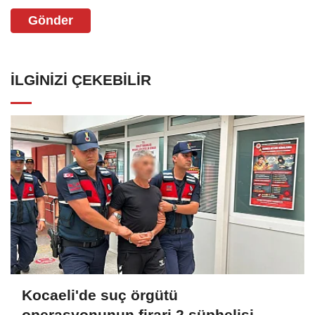
Gönder
İLGINIZI ÇEKEBILIR
Kocaeli'de suç örgütü
operasyonunun firari 2 şüphelisi