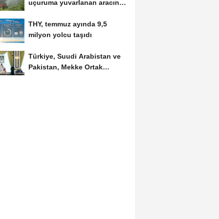
uçuruma yuvarlanan aracında
ölü bulundu
THY, temmuz ayında 9,5
milyon yolcu taşıdı
Türkiye, Suudi Arabistan ve
Pakistan, Mekke Ortak
Savunma Anlaşması'nı...