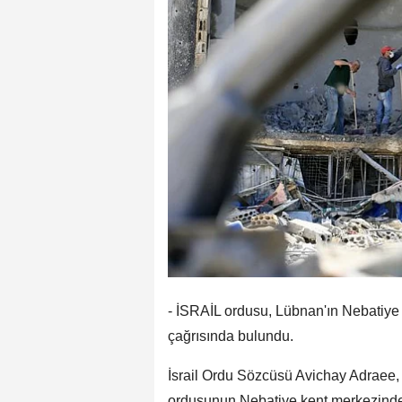
- İSRAİL ordusu, Lübnan'ın Nebatiye 
çağrısında bulundu.
İsrail Ordu Sözcüsü Avichay Adraee,
ordusunun Nebatiye kent merkezinde