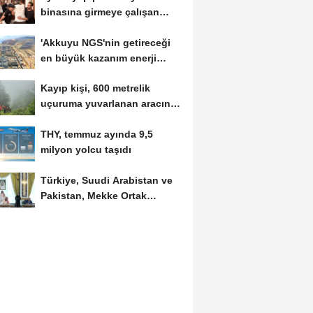
binasına girmeye çalışan
servisçilere biber...
'Akkuyu NGS'nin getireceği
en büyük kazanım enerji
maliyetlerindeki...
Kayıp kişi, 600 metrelik
uçuruma yuvarlanan aracında
ölü bulundu
THY, temmuz ayında 9,5
milyon yolcu taşıdı
Türkiye, Suudi Arabistan ve
Pakistan, Mekke Ortak
Savunma Anlaşması'nı...