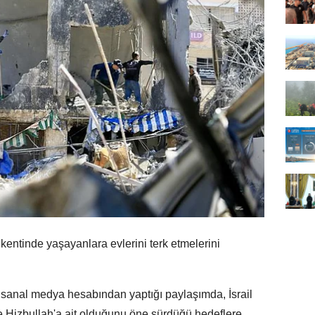
kentinde yaşayanlara evlerini terk etmelerini
 sanal medya hesabından yaptığı paylaşımda, İsrail
 Hizbullah'a ait olduğunu öne sürdüğü hedeflere