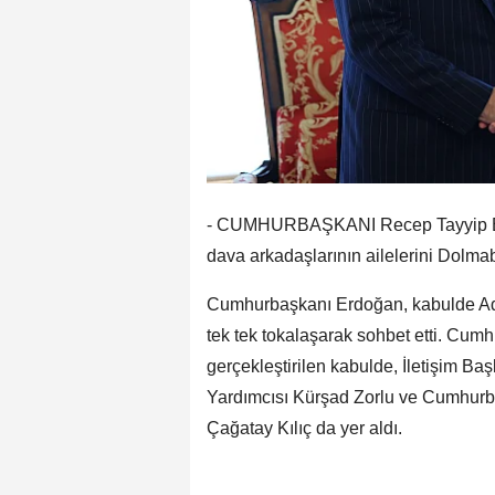
- CUMHURBAŞKANI Recep Tayyip E
dava arkadaşlarının ailelerini Dolma
Cumhurbaşkanı Erdoğan, kabulde Adna
tek tek tokalaşarak sohbet etti. Cu
gerçekleştirilen kabulde, İletişim B
Yardımcısı Kürşad Zorlu ve Cumhurba
Çağatay Kılıç da yer aldı.