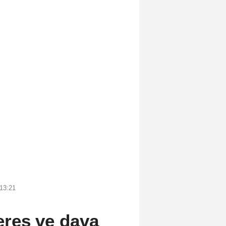
13:21
res ve dava