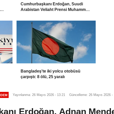
Cumhurbaşkanı Erdoğan, Suudi
Arabistan Veliaht Prensi Muhammed
Bin Selman ile görüştü
Bangladeş'te iki yolcu otobüsü
çarpıştı: 8 ölü, 25 yaralı
Yayınlanma: 26 Mayıs 2026 - 13:21
Güncelleme: 26 Mayıs 2026 - 
NDEM
anı Erdoğan, Adnan Mende