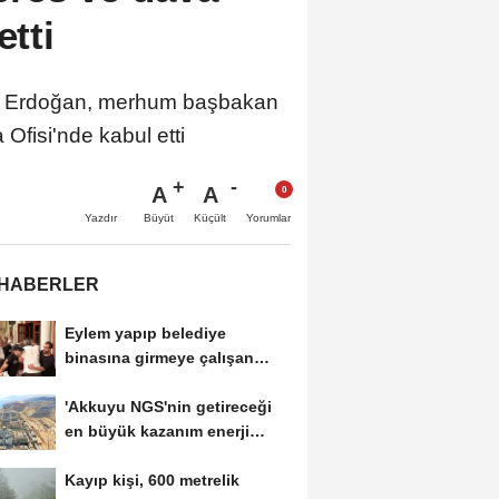
etti
Erdoğan, merhum başbakan
fisi'nde kabul etti
A
A
Büyüt
Küçült
Yazdır
Yorumlar
 HABERLER
Eylem yapıp belediye
binasına girmeye çalışan
servisçilere biber...
'Akkuyu NGS'nin getireceği
en büyük kazanım enerji
maliyetlerindeki...
Kayıp kişi, 600 metrelik