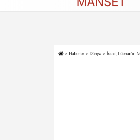
Künye
İletişim
Çerez Politikası
G
Haberler
Dünya
İsrail, Lübnan'ın 