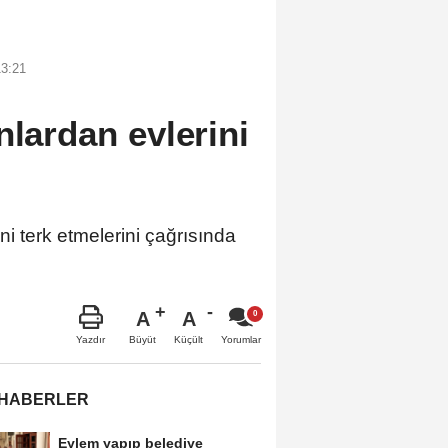
13:21
nlardan evlerini
i terk etmelerini çağrısında
A
A
Büyüt
Küçült
Yazdır
Yorumlar
 HABERLER
Eylem yapıp belediye