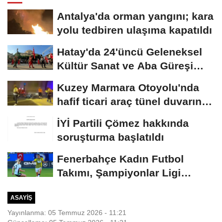
Antalya'da orman yangını; kara
yolu tedbiren ulaşıma kapatıldı
Hatay'da 24'üncü Geleneksel
Kültür Sanat ve Aba Güreşi
Festivali...
Kuzey Marmara Otoyolu'nda
hafif ticari araç tünel duvarına
çarptı:...
İYİ Partili Çömez hakkında
soruşturma başlatıldı
Fenerbahçe Kadın Futbol
Takımı, Şampiyonlar Ligi
elemelerine penaltılarla...
ASAYIŞ
Yayınlanma: 05 Temmuz 2026 - 11:21