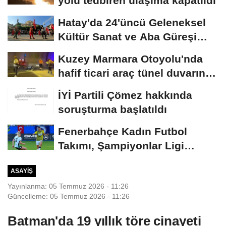
yolu tedbiren ulaşıma kapatıldı
Hatay'da 24'üncü Geleneksel
Kültür Sanat ve Aba Güreşi
Festivali...
Kuzey Marmara Otoyolu'nda
hafif ticari araç tünel duvarına
çarptı:...
İYİ Partili Çömez hakkında
soruşturma başlatıldı
Fenerbahçe Kadın Futbol
Takımı, Şampiyonlar Ligi
elemelerine penaltılarla...
ASAYIŞ
Yayınlanma: 05 Temmuz 2026 - 11:26
Güncelleme: 05 Temmuz 2026 - 11:26
Batman'da 19 yıllık töre cinayeti