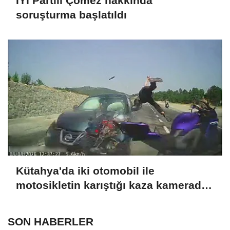
İYİ Partili Çömez hakkında
soruşturma başlatıldı
Kütahya'da iki otomobil ile
motosikletin karıştığı kaza kamerada:
4 yaralı
SON HABERLER