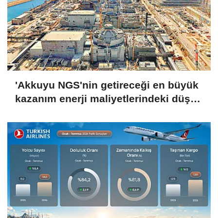
'Akkuyu NGS'nin getireceği en büyük
kazanım enerji maliyetlerindeki düşüş
olacak'