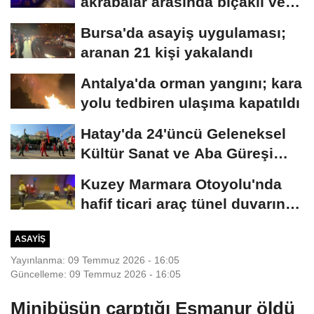
akrabalar arasında bıçaklı ve
sopalı kavga:...
Bursa'da asayiş uygulaması;
aranan 21 kişi yakalandı
Antalya'da orman yangını; kara
yolu tedbiren ulaşıma kapatıldı
Hatay'da 24'üncü Geleneksel
Kültür Sanat ve Aba Güreşi
Festivali...
Kuzey Marmara Otoyolu'nda
hafif ticari araç tünel duvarına
çarptı:...
ASAYIŞ
Yayınlanma: 09 Temmuz 2026 - 16:05
Güncelleme: 09 Temmuz 2026 - 16:05
Minibüsün çarptığı Esmanur öldü