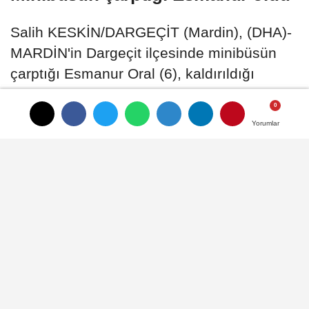
Salih KESKİN/DARGEÇİT (Mardin), (DHA)-
MARDİN'in Dargeçit ilçesinde minibüsün
çarptığı Esmanur Oral (6), kaldırıldığı
hastanede hayatını kaybetti
Yorumlar
Yorumlar
09 Temmuz 2026 - 16:05
ASAYIŞ
A
A
Büyüt
Küçült