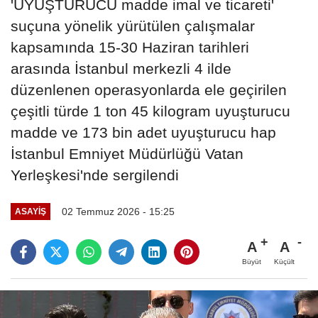
'UYUŞTURUCU madde imal ve ticareti'
suçuna yönelik yürütülen çalışmalar
kapsamında 15-30 Haziran tarihleri
arasında İstanbul merkezli 4 ilde
düzenlenen operasyonlarda ele geçirilen
çeşitli türde 1 ton 45 kilogram uyuşturucu
madde ve 173 bin adet uyuşturucu hap
İstanbul Emniyet Müdürlüğü Vatan
Yerleşkesi'nde sergilendi
02 Temmuz 2026 - 15:25
ASAYIŞ
A
A
Büyüt
Küçült