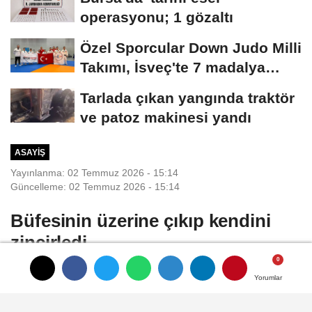
operasyonu; 1 gözaltı
Özel Sporcular Down Judo Milli
Takımı, İsveç'te 7 madalya
kazandı
Tarlada çıkan yangında traktör
ve patoz makinesi yandı
ASAYIŞ
Yayınlanma: 02 Temmuz 2026 - 15:14
Güncelleme: 02 Temmuz 2026 - 15:14
Büfesinin üzerine çıkıp kendini
zincirledi
Oğuzhan KILIÇ/KÜTAHYA, (DHA)-
Yorumlar
Yorumlar
Yorumlar
KÜTAHYA'da sözleşmeleri sona eren