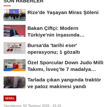
SON HABERLER
Rize'de Yaşayan Miras Şöleni
Bakan Çiftçi: Modern
Türkiye'nin inşasında
Cumhurbaşkanımızın...
Bursa'da 'tarihi eser'
operasyonu; 1 gözaltı
Özel Sporcular Down Judo Milli
Takımı, İsveç'te 7 madalya
kazandı
Tarlada çıkan yangında traktör
ve patoz makinesi yandı
GENEL
Yayınlanma: 02 Temmuz 2026 - 15:16