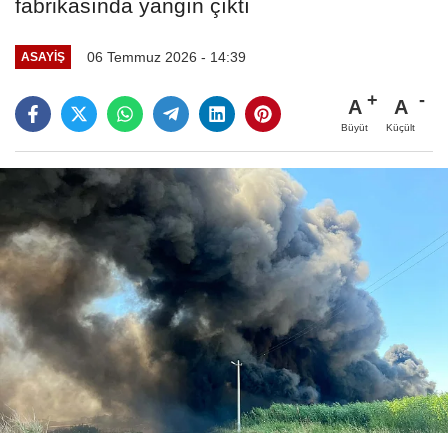
fabrikasında yangın çıktı
06 Temmuz 2026 - 14:39
ASAYIŞ
A
A
Büyüt
Küçült