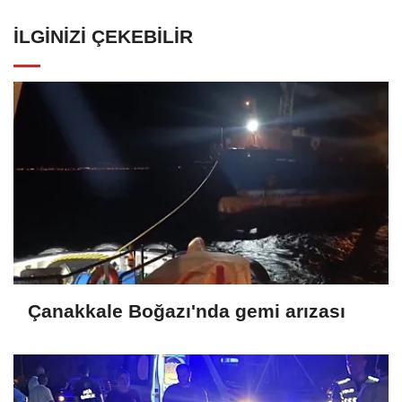
İLGINIZI ÇEKEBILIR
Çanakkale Boğazı'nda gemi arızası