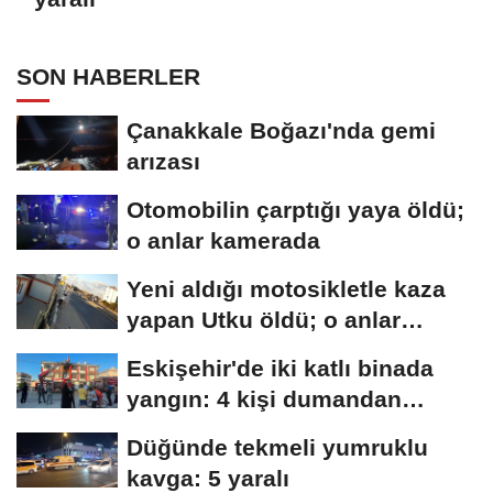
SON HABERLER
Çanakkale Boğazı'nda gemi
arızası
Otomobilin çarptığı yaya öldü;
o anlar kamerada
Yeni aldığı motosikletle kaza
yapan Utku öldü; o anlar
kamerada
Eskişehir'de iki katlı binada
yangın: 4 kişi dumandan
etkilendi
Düğünde tekmeli yumruklu
kavga: 5 yaralı