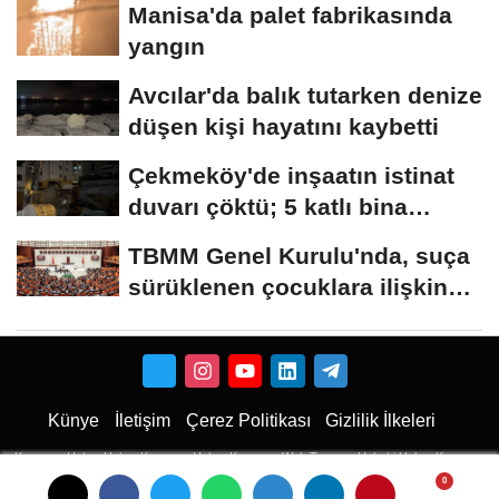
Manisa'da palet fabrikasında
yangın
Avcılar'da balık tutarken denize
düşen kişi hayatını kaybetti
Çekmeköy'de inşaatın istinat
duvarı çöktü; 5 katlı bina
tahliye...
TBMM Genel Kurulu'nda, suça
sürüklenen çocuklara ilişkin
düzenlemeleri...
Künye
İletişim
Çerez Politikası
Gizlilik İlkeleri
Karaman Haber
Haber
Karaman Haber
Karaman Web Tasarım
Hukuki Haber
Karaman
Emlak
Karaman Çiçekci