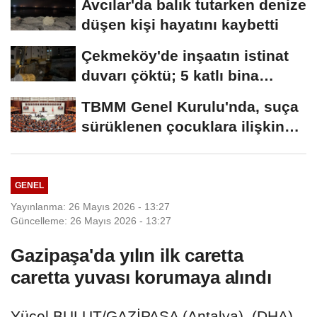
Avcılar'da balık tutarken denize
düşen kişi hayatını kaybetti
Çekmeköy'de inşaatın istinat
duvarı çöktü; 5 katlı bina
tahliye...
TBMM Genel Kurulu'nda, suça
sürüklenen çocuklara ilişkin
düzenlemeleri...
GENEL
Yayınlanma: 26 Mayıs 2026 - 13:27
Güncelleme: 26 Mayıs 2026 - 13:27
Gazipaşa'da yılın ilk caretta
caretta yuvası korumaya alındı
Yücel BULUT/GAZİPAŞA (Antalya), (DHA)-