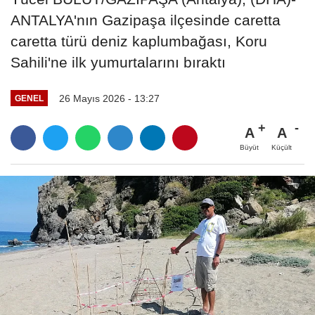
ANTALYA'nın Gazipaşa ilçesinde caretta
caretta türü deniz kaplumbağası, Koru
Sahili'ne ilk yumurtalarını bıraktı
26 Mayıs 2026 - 13:27
GENEL
A
A
Büyüt
Küçült