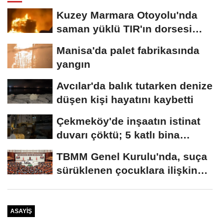
Kuzey Marmara Otoyolu'nda
saman yüklü TIR'ın dorsesi
alev alev...
Manisa'da palet fabrikasında
yangın
Avcılar'da balık tutarken denize
düşen kişi hayatını kaybetti
Çekmeköy'de inşaatın istinat
duvarı çöktü; 5 katlı bina
tahliye...
TBMM Genel Kurulu'nda, suça
sürüklenen çocuklara ilişkin
düzenlemeleri...
ASAYIŞ