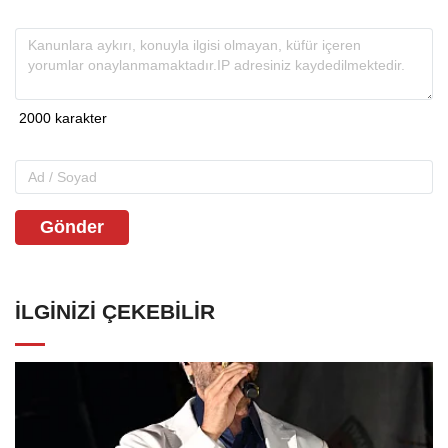
Gönder
İLGINIZI ÇEKEBILIR