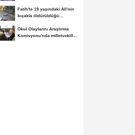
karaborsada sattıkları...
Fatih'te 19 yaşındaki Ali'nin
bıçakla öldürüldüğü
kavgaya...
Okul Olaylarını Araştırma
Komisyonu'nda milletvekilleri
rapora...