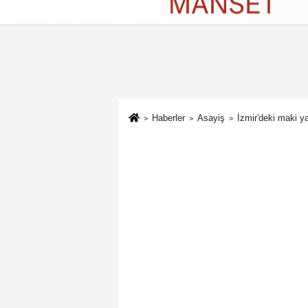
Künye
İletişim
Çerez Politikası
G
Haberler
Asayiş
İzmir'deki maki y