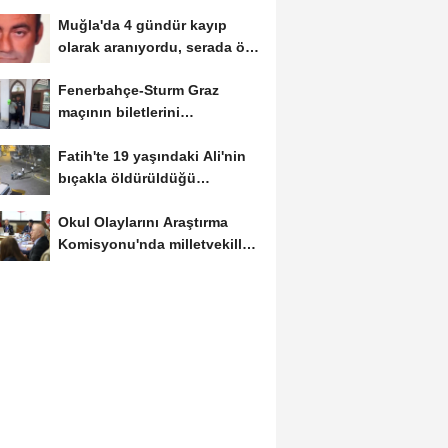
hedeflerine ulaşma...
Muğla'da 4 gündür kayıp
olarak aranıyordu, serada ölü
bulundu
Fenerbahçe-Sturm Graz
maçının biletlerini
karaborsada sattıkları...
Fatih'te 19 yaşındaki Ali'nin
bıçakla öldürüldüğü
kavgaya...
Okul Olaylarını Araştırma
Komisyonu'nda milletvekilleri
rapora...