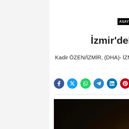
ASAY
İzmir'de
Kadir ÖZEN/İZMİR, (DHA)- İZMİ