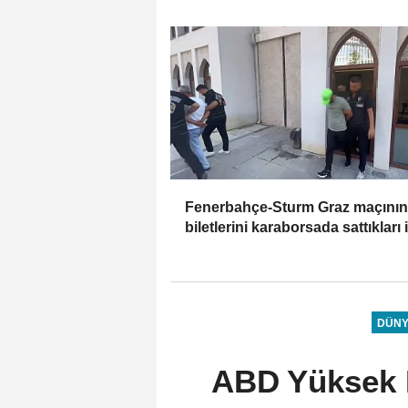
yolunda kaydedilen ilerlemeler e
alındı
Fenerbahçe-Sturm Graz maçının
biletlerini karaborsada sattıkları 
edilen 2 şüpheli tutuklandı
DÜN
ABD Yüksek 