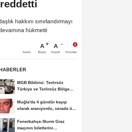
 reddetti
lık hakkını sınırlandırmayı
devamına hükmetti
A
A
Büyüt
Küçült
Yazdır
Yorumlar
 HABERLER
MGB Bildirisi: Terörsüz
Türkiye ve Terörsüz Bölge
hedeflerine ulaşma...
Muğla'da 4 gündür kayıp
olarak aranıyordu, serada ölü
bulundu
Fenerbahçe-Sturm Graz
maçının biletlerini