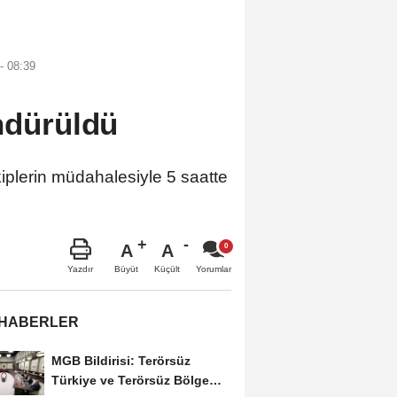
- 08:39
öndürüldü
iplerin müdahalesiyle 5 saatte
A
A
Büyüt
Küçült
Yazdır
Yorumlar
 HABERLER
MGB Bildirisi: Terörsüz
Türkiye ve Terörsüz Bölge