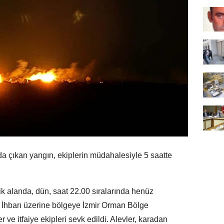
nda çıkan yangın, ekiplerin müdahalesiyle 5 saatte
ik alanda, dün, saat 22.00 sıralarında henüz
 İhbarı üzerine bölgeye İzmir Orman Bölge
ve itfaiye ekipleri sevk edildi. Alevler, karadan