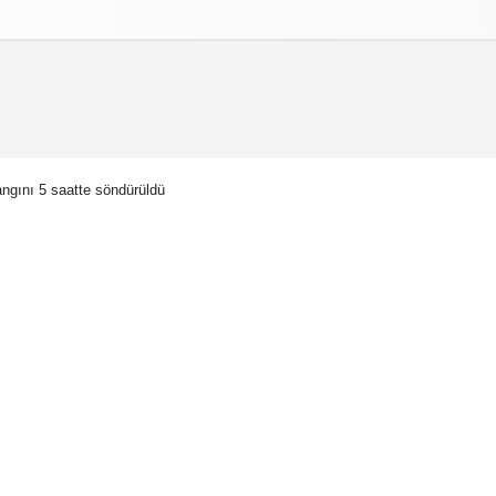
izlilik İlkeleri
angını 5 saatte söndürüldü