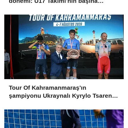
dönemi: U17 Takımı'nın başına
getirildi
Tour Of Kahramanmaraş'ın
şampiyonu Ukraynalı Kyrylo Tsarenko
oldu