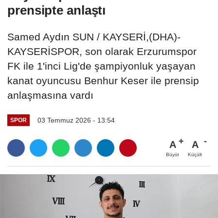
prensipte anlaştı
Samed Aydın SUN / KAYSERİ,(DHA)-
KAYSERİSPOR, son olarak Erzurumspor
FK ile 1'inci Lig'de şampiyonluk yaşayan
kanat oyuncusu Benhur Keser ile prensip
anlaşmasına vardı
03 Temmuz 2026 - 13:54
SPOR
A
A
Büyüt
Küçült