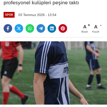
profesyonel kulüpleri peşine taktı
03 Temmuz 2026 - 13:54
SPOR
A
A
Büyüt
Küçült