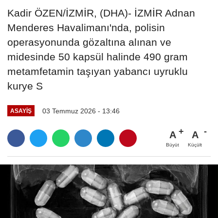
Kadir ÖZEN/İZMİR, (DHA)- İZMİR Adnan
Menderes Havalimanı'nda, polisin
operasyonunda gözaltına alınan ve
midesinde 50 kapsül halinde 490 gram
metamfetamin taşıyan yabancı uyruklu
kurye S
03 Temmuz 2026 - 13:46
ASAYIŞ
A
A
Büyüt
Küçült