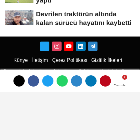
yaptı
Devrilen traktörün altında
kalan sürücü hayatını kaybetti
Künye
İletişim
Çerez Politikası
Gizlilik İlkeleri
Karaman Haber
Haber
Karaman Haber
Karaman Web Tasarım
Hukuki Haber
Karaman
Emlak
Karaman Çiçekci
Haber
Yorumlar
Yorumlar
Yorumlar
haberler
Son Dakika Haberler
Son Dakika
son dakika Haberleri
Ulusal haberler