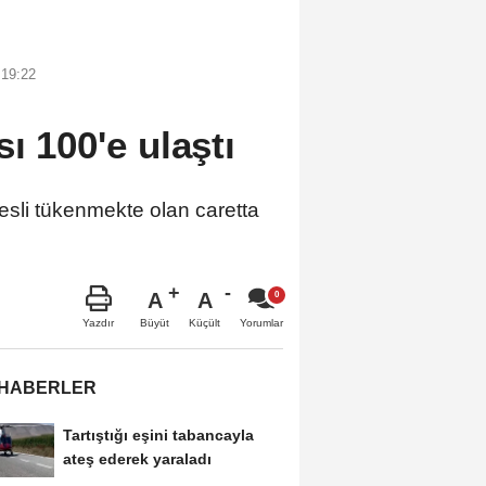
 19:22
sı 100'e ulaştı
sli tükenmekte olan caretta
A
A
Büyüt
Küçült
Yazdır
Yorumlar
 HABERLER
Tartıştığı eşini tabancayla
ateş ederek yaraladı