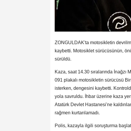
ZONGULDAK'ta motosikletin devrilme
kaybetti. Motosiklet sürücüsünün, ön
sürüldü.
Kaza, saat 14.30 sıralarında İnağzı
091 plakalı motosikletin sürücüsü B
isterken, dengesini kaybetti. Kontrol
yola savruldu. İhbar üzerine kaza yeri
Atatürk Devlet Hastanesi'ne kaldırıl
rağmen kurtarılamadı.
Polis, kazayla ilgili soruşturma başlatt