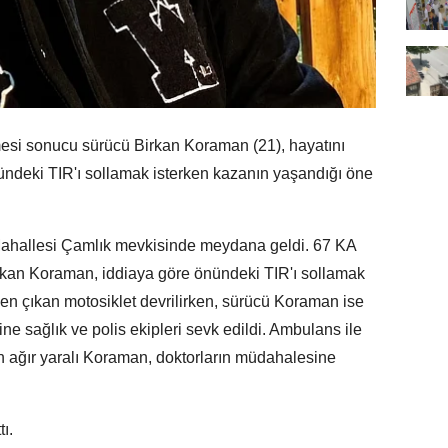
si sonucu sürücü Birkan Koraman (21), hayatını
ündeki TIR'ı sollamak isterken kazanın yaşandığı öne
 Mahallesi Çamlık mevkisinde meydana geldi. 67 KA
irkan Koraman, iddiaya göre önündeki TIR'ı sollamak
den çıkan motosiklet devrilirken, sürücü Koraman ise
ne sağlık ve polis ekipleri sevk edildi. Ambulans ile
an ağır yaralı Koraman, doktorların müdahalesine
ı.