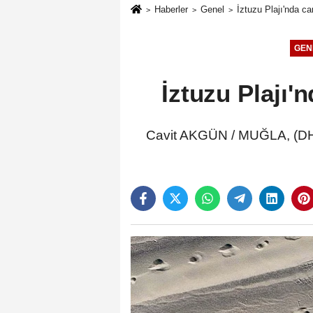
Haberler
Genel
İztuzu Plajı'nda ca
GEN
İztuzu Plajı'n
Cavit AKGÜN / MUĞLA, (DHA)