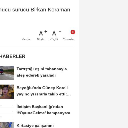
ucu sürücü Birkan Koraman
A
A
Büyüt
Küçült
Yazdır
Yorumlar
 HABERLER
Tartıştığı eşini tabancayla
ateş ederek yaraladı
Beyoğlu'nda Güney Koreli
yayıncıyı ısrarla takip etti;
davranışlarıyla...
İletişim Başkanlığı'ndan
'#OyunaGelme' kampanyası
Kırtasiye çalışanını