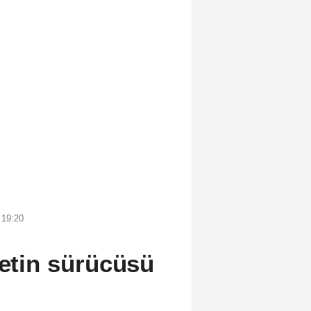
 19:20
letin sürücüsü