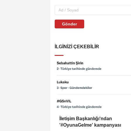
Gönder
İLGINIZI ÇEKEBILIR
İletişim Başkanlığı'ndan
'#OyunaGelme' kampanyası