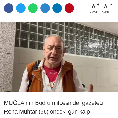
A
A
Büyüt
Küçült
MUĞLA'nın Bodrum ilçesinde, gazeteci
Reha Muhtar (66) önceki gün kalp