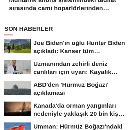
sırasında cami hoparlörlerinden
müzik sesleri yükseldi
SON HABERLER
Joe Biden'ın oğlu Hunter Biden
açıkladı: Kanser tüm
vücuduna...
Uzmanından zehirli deniz
canlıları için uyarı: Kayalık
bölgelerde...
ABD'den 'Hürmüz Boğazı'
açıklaması
Kanada'da orman yangınları
nedeniyle yaklaşık 20 bin kişi
için...
Umman: Hürmüz Boğazı'ndaki