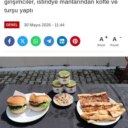
girişimciler, istiridye mantarından köfte ve
turşu yaptı
30 Mayıs 2026 - 11:44
GENEL
A
A
Büyüt
Küçült