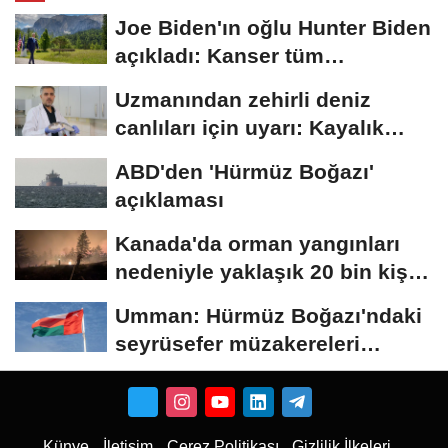
Joe Biden'ın oğlu Hunter Biden
açıkladı: Kanser tüm
vücuduna...
Uzmanından zehirli deniz
canlıları için uyarı: Kayalık
bölgelerde...
ABD'den 'Hürmüz Boğazı'
açıklaması
Kanada'da orman yangınları
nedeniyle yaklaşık 20 bin kişi
için...
Umman: Hürmüz Boğazı'ndaki
seyrüsefer müzakereleri
olumlu ilerliyor
Künye
İletişim
Çerez Politikası
Gizlilik İlkeleri