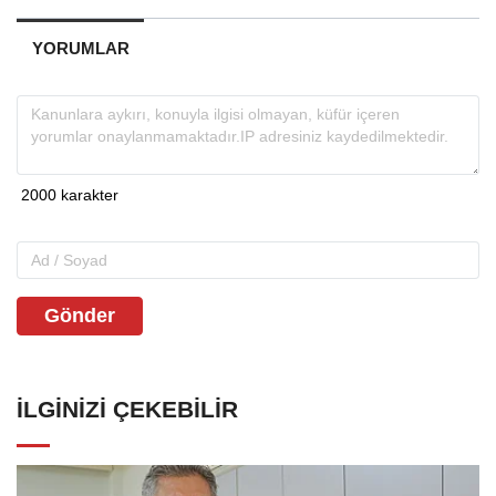
YORUMLAR
Gönder
İLGINIZI ÇEKEBILIR