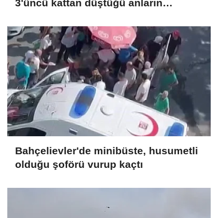
3'üncü kattan düştüğü anların
görüntüsü ortaya çıktı
Bahçelievler'de minibüste, husumetli
olduğu şoförü vurup kaçtı