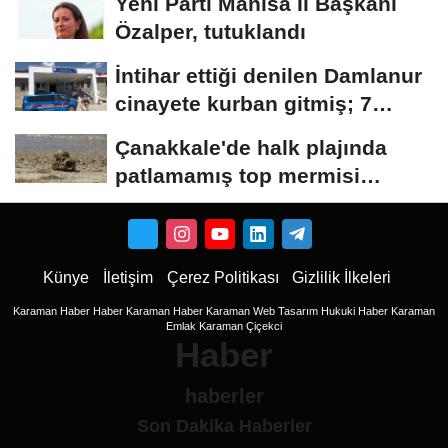
Yeni Parti Manisa İl Başkanı
Özalper, tutuklandı
İntihar ettiği denilen Damlanur
cinayete kurban gitmiş; 7
akrabası...
Çanakkale'de halk plajında
patlamamış top mermisi
bulundu
Künye
İletişim
Çerez Politikası
Gizlilik İlkeleri
Karaman Haber
Haber
Karaman Haber
Karaman Web Tasarım
Hukuki Haber
Karaman
Emlak
Karaman Çiçekci
Haber
haberler
Son Dakika Haberler