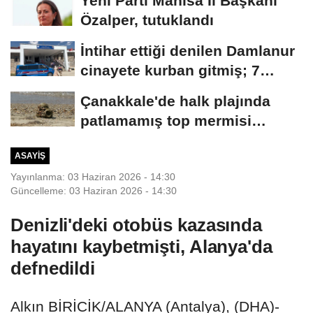
Yeni Parti Manisa İl Başkanı
Özalper, tutuklandı
İntihar ettiği denilen Damlanur
cinayete kurban gitmiş; 7
akrabası...
Çanakkale'de halk plajında
patlamamış top mermisi
bulundu
ASAYIŞ
Yayınlanma: 03 Haziran 2026 - 14:30
Güncelleme: 03 Haziran 2026 - 14:30
Denizli'deki otobüs kazasında
hayatını kaybetmişti, Alanya'da
defnedildi
Alkın BİRİCİK/ALANYA (Antalya), (DHA)-