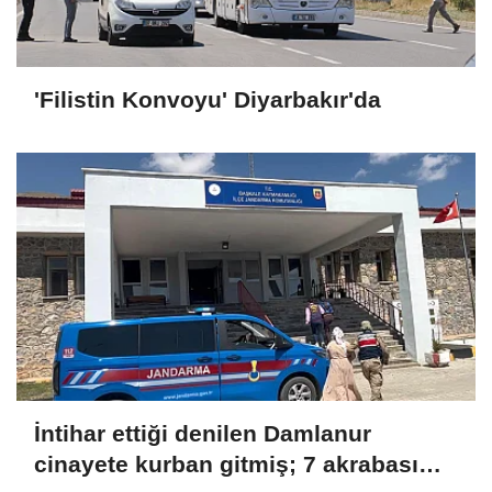
'Filistin Konvoyu' Diyarbakır'da
İntihar ettiği denilen Damlanur
cinayete kurban gitmiş; 7 akrabası