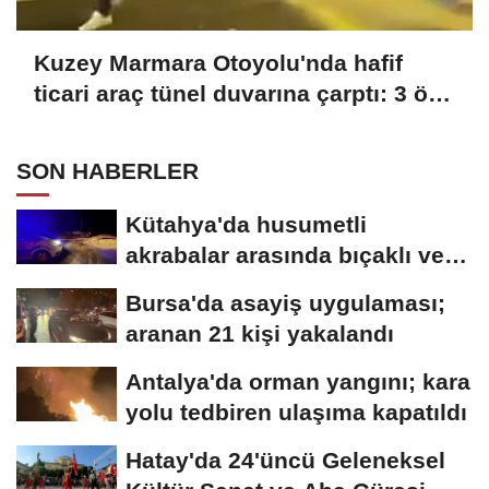
Kuzey Marmara Otoyolu'nda hafif
ticari araç tünel duvarına çarptı: 3 ölü,
1 yaralı
SON HABERLER
Kütahya'da husumetli
akrabalar arasında bıçaklı ve
sopalı kavga:...
Bursa'da asayiş uygulaması;
aranan 21 kişi yakalandı
Antalya'da orman yangını; kara
yolu tedbiren ulaşıma kapatıldı
Hatay'da 24'üncü Geleneksel