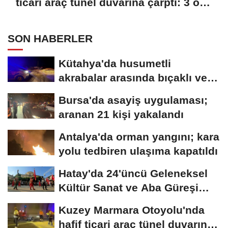
ticari araç tünel duvarına çarptı: 3 ölü,
1 yaralı
SON HABERLER
Kütahya'da husumetli
akrabalar arasında bıçaklı ve
sopalı kavga:...
Bursa'da asayiş uygulaması;
aranan 21 kişi yakalandı
Antalya'da orman yangını; kara
yolu tedbiren ulaşıma kapatıldı
Hatay'da 24'üncü Geleneksel
Kültür Sanat ve Aba Güreşi
Festivali...
Kuzey Marmara Otoyolu'nda
hafif ticari araç tünel duvarına