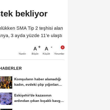
tek bekliyor
lükken SMA Tip 2 teşhisi alan
panya, 3 ayda yüzde 11'e ulaştı
A
A
Büyüt
Küçült
Yazdır
Yorumlar
 HABERLER
Komşuların haber alamadığı
kadın, evdeki çöp yığınları
arasında...
Eskişehir'de kazasının
ardından çıkan bıçaklı kavga
kameraya...