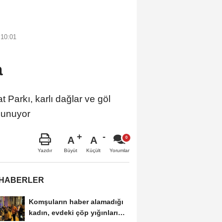
 10:01
a
arkı, karlı dağlar ve göl
 sunuyor
A
A
Büyüt
Küçült
Yazdır
Yorumlar
 HABERLER
Komşuların haber alamadığı
kadın, evdeki çöp yığınları