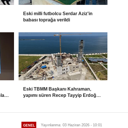
Eski milli futbolcu Serdar Aziz'in
babası toprağa verildi
Eski TBMM Başkanı Kahraman,
ları
yapımı süren Recep Tayyip Erdoğan
Camii'nde incelemede bulundu
Yayınlanma: 03 Haziran 2026 - 10:01
GENEL