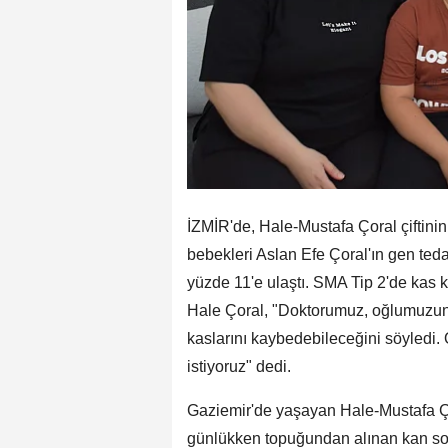
İZMİR'de, Hale-Mustafa Çoral çiftini
bebekleri Aslan Efe Çoral'ın gen teda
yüzde 11'e ulaştı. SMA Tip 2'de kas k
Hale Çoral, "Doktorumuz, oğlumuzun 
kaslarını kaybedebileceğini söyledi
istiyoruz" dedi.
Gaziemir'de yaşayan Hale-Mustafa Çora
günlükken topuğundan alınan kan son