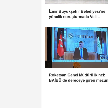
İzmir Büyükşehir Belediyesi'ne
yönelik soruşturmada Veli
Ağbaba'nın ağabeyi tutuklandı
Roketsan Genel Müdürü İkinci:
BAİBÜ'de dereceye giren mezun
işe alım sürecine dahil edeceğiz