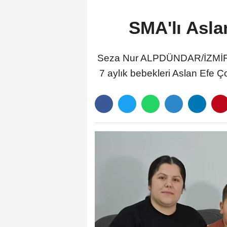
SMA'lı Asla
Seza Nur ALPDÜNDAR/İZMİR, (D
7 aylık bebekleri Aslan Efe Ço