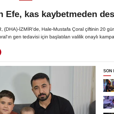
n Efe, kas kaybetmeden des
HA)-İZMİR'de, Hale-Mustafa Çoral çiftinin 20 gün
ral'ın gen tedavisi için başlatılan valilik onaylı kam
SON