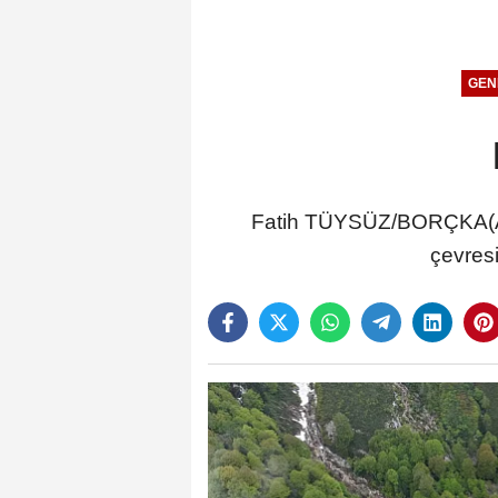
GEN
Fatih TÜYSÜZ/BORÇKA(Artv
çevresi