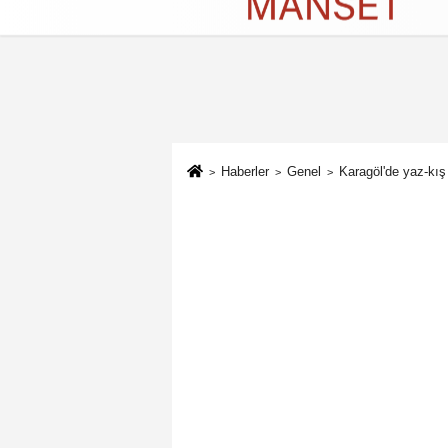
Künye
İletişim
Çerez Politikası
G
Haberler
Genel
Karagöl'de yaz-kış