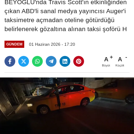
BEYOĞLU'nda Travis Scott'ın etkinliğinden
çıkan ABD'li sanal medya yayıncısı Auger'i
taksimetre açmadan oteline götürdüğü
belirlenerek gözaltına alınan taksi şoförü H
01 Haziran 2026 - 17:20
GÜNDEM
A
A
Büyüt
Küçült