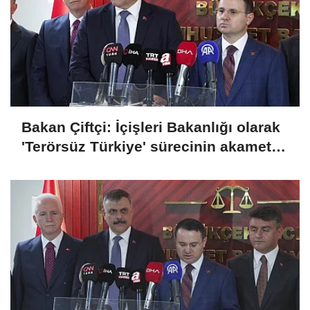
Bakan Çiftçi: İçişleri Bakanlığı olarak
'Terörsüz Türkiye' sürecinin akamete
uğramaması için dikkatli bir şekilde
takip ediyoruz