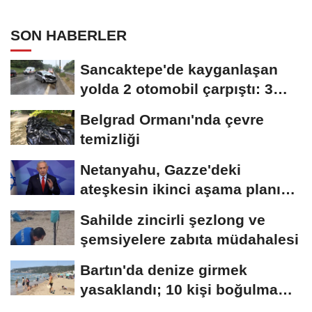
SON HABERLER
Sancaktepe'de kayganlaşan
yolda 2 otomobil çarpıştı: 3
yaralı
Belgrad Ormanı'nda çevre
temizliği
Netanyahu, Gazze'deki
ateşkesin ikinci aşama planını
reddettiklerini...
Sahilde zincirli şezlong ve
şemsiyelere zabıta müdahalesi
Bartın'da denize girmek
yasaklandı; 10 kişi boğulma
tehlikesi...