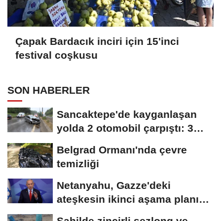
Çapak Bardacık inciri için 15'inci
festival coşkusu
SON HABERLER
Sancaktepe'de kayganlaşan
yolda 2 otomobil çarpıştı: 3
yaralı
Belgrad Ormanı'nda çevre
temizliği
Netanyahu, Gazze'deki
ateşkesin ikinci aşama planını
reddettiklerini...
Sahilde zincirli şezlong ve