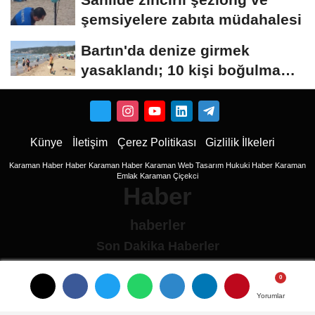
şemsiyelere zabıta müdahalesi
Bartın'da denize girmek
yasaklandı; 10 kişi boğulma
tehlikesi...
Künye
İletişim
Çerez Politikası
Gizlilik İlkeleri
Karaman Haber
Haber
Karaman Haber
Karaman Web Tasarım
Hukuki Haber
Karaman
Emlak
Karaman Çiçekci
Haber
haberler
Son Dakika Haberler
Son Dakika
son dakika Haberleri
Yorumlar
Yorumlar
Ulusal haberler