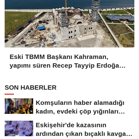
Eski TBMM Başkanı Kahraman,
yapımı süren Recep Tayyip Erdoğan
Camii'nde incelemede bulundu
SON HABERLER
Komşuların haber alamadığı
kadın, evdeki çöp yığınları
arasında...
Eskişehir'de kazasının
ardından çıkan bıçaklı kavga