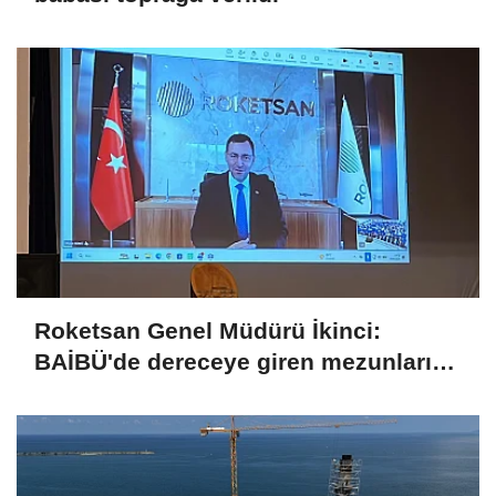
Roketsan Genel Müdürü İkinci:
BAİBÜ'de dereceye giren mezunları
işe alım sürecine dahil edeceğiz