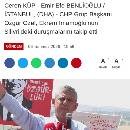
Ceren KÜP - Emir Efe BENLİOĞLU /
İSTANBUL, (DHA) - CHP Grup Başkanı
Özgür Özel, Ekrem İmamoğlu'nun
Silivri'deki duruşmalarını takip etti
06 Temmuz 2026 - 18:56
GÜNDEM
A
A
Büyüt
Küçült