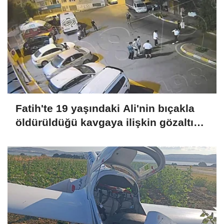
Fatih'te 19 yaşındaki Ali'nin bıçakla
öldürüldüğü kavgaya ilişkin gözaltı
sayısı 10'a yükseldi