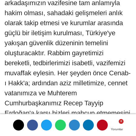
arkadaşımızın vazifesine tam anlamıyla
hakim olması, sahadaki gelişmeleri anlık
olarak takip etmesi ve kurumlar arasında
güçlü bir iletişim kurulması, Türkiye'ye
yakışan güvenlik düzeninin temelini
oluşturacaktır. Rabbim gayretimizi
bereketli, tedbirlerimizi isabetli, vazifemizi
muvaffak eylesin. Her şeyden önce Cenab-
ı Hakk'a; ardından aziz milletimize, cennet
vatanımıza ve Muhterem
Cumhurbaşkanımız Recep Tayyip
Erdoğan'a karşı bizleri mahcup etmemesini
niyaz ediyorum. Toplantımızın hayırlara
Yorumlar
Yorumlar
Yorumlar
vesile olmasını diliyor, görev alacak bütün