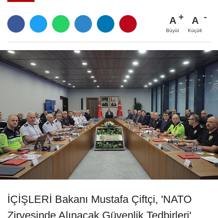
A
A
Büyüt
Küçült
İÇİŞLERİ Bakanı Mustafa Çiftçi, 'NATO
Zirvesinde Alınacak Güvenlik Tedbirleri'