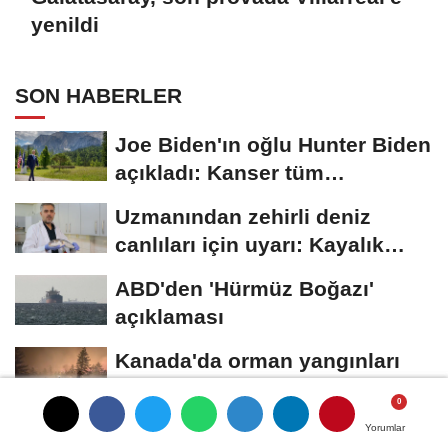
yenildi
SON HABERLER
Joe Biden'ın oğlu Hunter Biden
açıkladı: Kanser tüm
vücuduna...
Uzmanından zehirli deniz
canlıları için uyarı: Kayalık
bölgelerde...
ABD'den 'Hürmüz Boğazı'
açıklaması
Kanada'da orman yangınları
nedeniyle yaklaşık 20 bin kişi
için...
Umman: Hürmüz Boğazı'ndaki
Yorumlar
Yorumlar