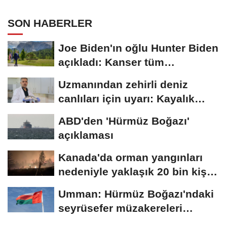
SON HABERLER
Joe Biden'ın oğlu Hunter Biden
açıkladı: Kanser tüm
vücuduna...
Uzmanından zehirli deniz
canlıları için uyarı: Kayalık
bölgelerde...
ABD'den 'Hürmüz Boğazı'
açıklaması
Kanada'da orman yangınları
nedeniyle yaklaşık 20 bin kişi
için...
Umman: Hürmüz Boğazı'ndaki
seyrüsefer müzakereleri
olumlu ilerliyor