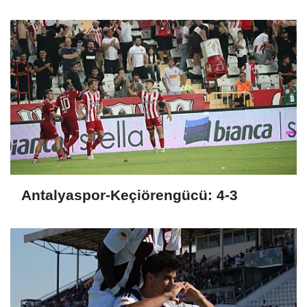
penaltılarla veda etti
Antalyaspor-Keçiörengücü: 4-3