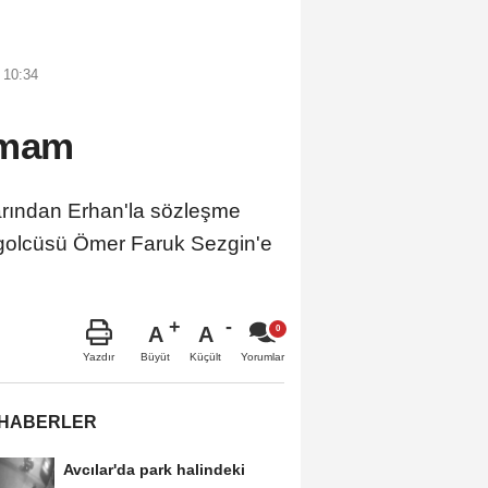
 10:34
amam
larından Erhan'la sözleşme
r golcüsü Ömer Faruk Sezgin'e
A
A
Büyüt
Küçült
Yazdır
Yorumlar
 HABERLER
Avcılar'da park halindeki