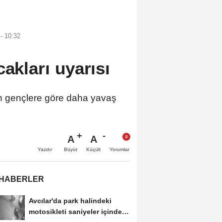
- 10:32
akları uyarısı
n gençlere göre daha yavaş
A
A
Büyüt
Küçült
Yazdır
Yorumlar
 HABERLER
Avcılar'da park halindeki
motosikleti saniyeler içinde