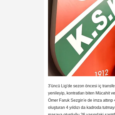
3'üncü Lig'de sezon öncesi iç transf
yenileyip, kontratları biten Mücahit 
Ömer Faruk Sezgin'e de imza attırıp 4't
oluşturan 4 yıldızı da kadroda tutma
masaya oturduğu 26 yaşındaki santrfo