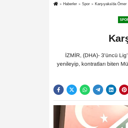
Haberler
Spor
Karşıyaka'da Ömer
SPO
Kar
İZMİR, (DHA)- 3'üncü Lig'
yenileyip, kontratları biten