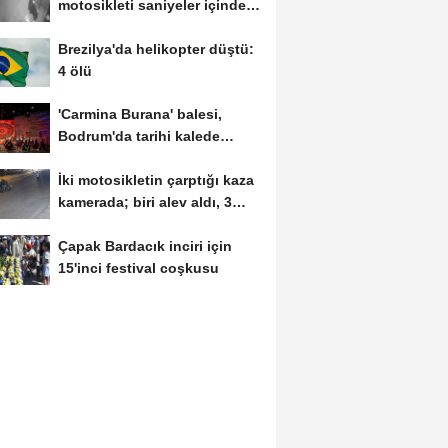
motosikleti saniyeler içinde
çalan 2...
Brezilya'da helikopter düştü:
4 ölü
'Carmina Burana' balesi,
Bodrum'da tarihi kalede
sahnelendi
İki motosikletin çarptığı kaza
kamerada; biri alev aldı, 3
yaralı
Çapak Bardacık inciri için
15'inci festival coşkusu