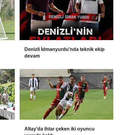
Denizli İdmanyurdu'nda teknik ekip
devam
Altay'da ihtar çeken iki oyuncu