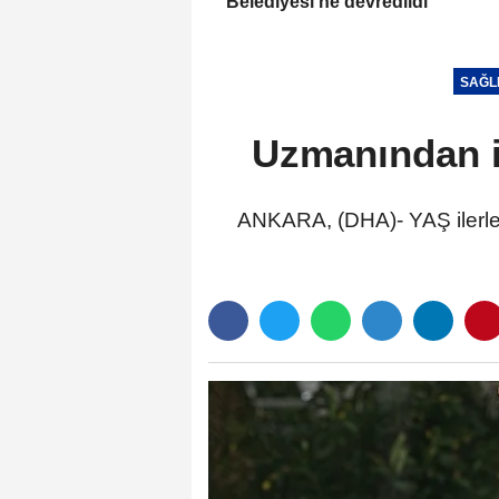
Belediyesi'ne devredildi
SAĞL
Uzmanından il
ANKARA, (DHA)- YAŞ ilerle