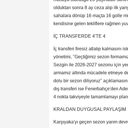
olduktan sonra 8 ay ceza alıp ilk yar
sahalara dönüp 16 maçta 16 golle müt
kendisine gelen tekliflere rağmen yu
İÇ TRANSFERDE 4'TE 4
İç transferi firesiz atlatıp kalmasını
yönetimi, "Geçtiğimiz sezon formamı
Sezgin ile 2026-2027 sezonu için ye
armamız altında mücadele etmeye de
dolu bir sezon diliyoruz" açıklamasını
dış transferi ise Fenerbahçe'den Adem
4 nokta takviyeyle tamamlamayı planl
KRALDAN DUYGUSAL PAYLAŞIM
Karşıyaka'yı geçen sezon yarım devre