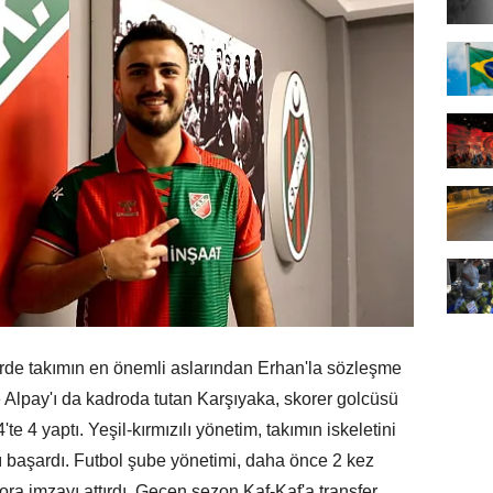
erde takımın en önemli aslarından Erhan'la sözleşme
ve Alpay'ı da kadroda tutan Karşıyaka, skorer golcüsü
e 4 yaptı. Yeşil-kırmızılı yönetim, takımın iskeletini
yı başardı. Futbol şube yönetimi, daha önce 2 kez
ra imzayı attırdı. Geçen sezon Kaf-Kaf'a transfer