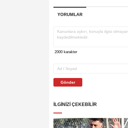
YORUMLAR
Gönder
İLGINIZI ÇEKEBILIR