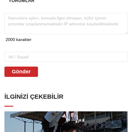
YORUMLAR
Gönder
İLGINIZI ÇEKEBILIR