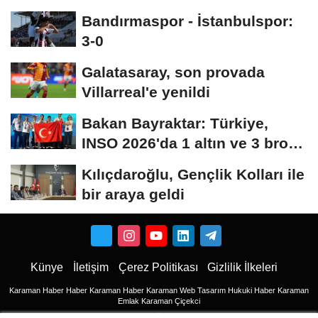
kanun teklifi,...
Bandırmaspor - İstanbulspor:
3-0
Galatasaray, son provada
Villarreal'e yenildi
Bakan Bayraktar: Türkiye,
INSO 2026'da 1 altın ve 3 bronz
madalya...
Kılıçdaroğlu, Gençlik Kolları ile
bir araya geldi
Künye
İletişim
Çerez Politikası
Gizlilik İlkeleri
Karaman Haber
Haber
Karaman Haber
Karaman Web Tasarım
Hukuki Haber
Karaman
Emlak
Karaman Çiçekci