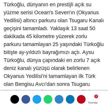
Türkoğlu, dünyanın en prestijli açık su
yüzme serisi Ocean's Seven'ın (Okyanus
Yedilisi) altıncı parkuru olan Tsugaru Kanalı
geçişini tamamladı. Yaklaşık 13 saat 50
dakikada 45 kilometre yüzerek zorlu
parkuru tamamlayan 25 yaşındaki Türkoğlu
bitişte ay-yıldızlı bayrağımızı açtı. Aysu
Türkoğlu, dünya çapındaki en zorlu 7 açık
deniz kanalı yüzüşü olarak belirlenen
Okyanus Yedilisi'ni tamamlayan ilk Türk
olan Bengisu Avcı'dan sonra Tsugaru
Kanalı'nı geçen ikinci ve en genç Türk
sporcu olarak adını bir kez daha tarihe
Yorumlar
Yorumlar
Yorumlar
Yorumlar
yazdırmayı başardı.