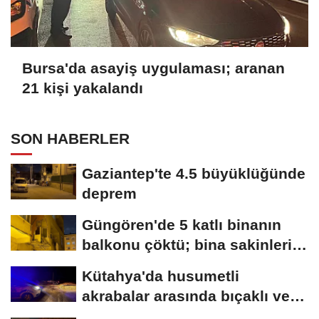
Bursa'da asayiş uygulaması; aranan
21 kişi yakalandı
SON HABERLER
Gaziantep'te 4.5 büyüklüğünde
deprem
Güngören'de 5 katlı binanın
balkonu çöktü; bina sakinleri
tahliye...
Kütahya'da husumetli
akrabalar arasında bıçaklı ve
sopalı kavga:...