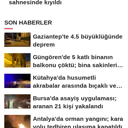
sahnesinde kıyıldı
SON HABERLER
Gaziantep'te 4.5 büyüklüğünde
deprem
Güngören'de 5 katlı binanın
balkonu çöktü; bina sakinleri
tahliye...
Kütahya'da husumetli
akrabalar arasında bıçaklı ve
sopalı kavga:...
Bursa'da asayiş uygulaması;
aranan 21 kişi yakalandı
Antalya'da orman yangını; kara
yolu tedbiren ulaşıma kapatıldı