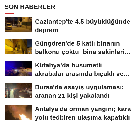
SON HABERLER
Gaziantep'te 4.5 büyüklüğünde
deprem
Güngören'de 5 katlı binanın
balkonu çöktü; bina sakinleri
tahliye...
Kütahya'da husumetli
akrabalar arasında bıçaklı ve
sopalı kavga:...
Bursa'da asayiş uygulaması;
aranan 21 kişi yakalandı
Antalya'da orman yangını; kara
yolu tedbiren ulaşıma kapatıldı