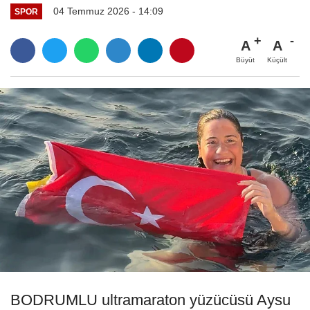
04 Temmuz 2026 - 14:09
SPOR
A
A
Büyüt
Küçült
BODRUMLU ultramaraton yüzücüsü Aysu