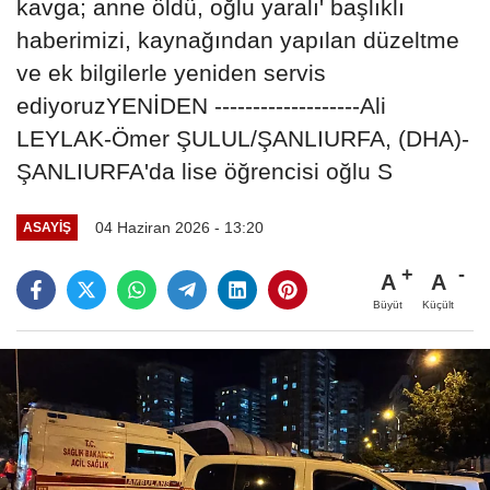
kavga; anne öldü, oğlu yaralı' başlıklı
haberimizi, kaynağından yapılan düzeltme
ve ek bilgilerle yeniden servis
ediyoruzYENİDEN -------------------Ali
LEYLAK-Ömer ŞULUL/ŞANLIURFA, (DHA)-
ŞANLIURFA'da lise öğrencisi oğlu S
04 Haziran 2026 - 13:20
ASAYIŞ
A
A
Büyüt
Küçült