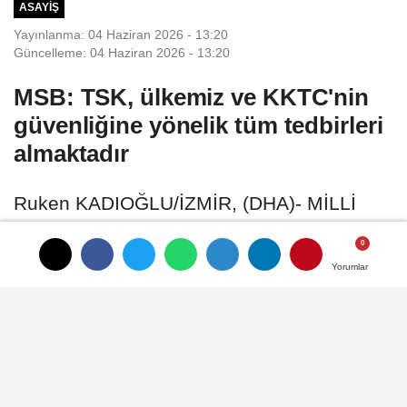
ASAYIŞ
Yayınlanma: 04 Haziran 2026 - 13:20
Güncelleme: 04 Haziran 2026 - 13:20
MSB: TSK, ülkemiz ve KKTC'nin
güvenliğine yönelik tüm tedbirleri
almaktadır
Ruken KADIOĞLU/İZMİR, (DHA)- MİLLİ
Savunma Bakanlığı (MSB), Yunanistan ve
Güney Kıbrıs Rum Yönetimi'nin (GKRY)
Yorumlar
Yorumlar
silahlanma faaliyetleri ile askeri
girişimlerinin yakından takip edildiğini
belirterek, "Türk Silahlı Kuvvetlerimiz,
ülkemizin ve KKTC'nin güvenliğine yönelik
gerekli tüm tedbirleri almaktadır"