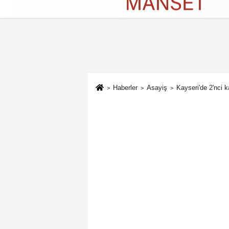
Künye
İletişim
Çerez Politikası
G
Haberler
Asayiş
Kayseri'de 2'nci 