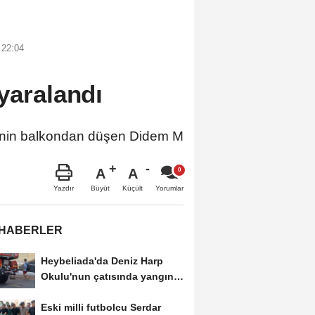
 22:04
yaralandı
enin balkondan düşen Didem M
A
A
Büyüt
Küçült
Yazdır
Yorumlar
 HABERLER
Heybeliada'da Deniz Harp
Okulu'nun çatısında yangın
-1
Eski milli futbolcu Serdar