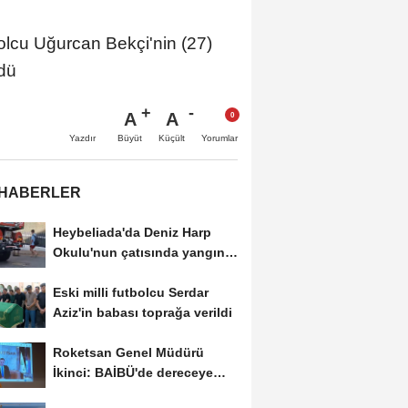
olcu Uğurcan Bekçi'nin (27)
ldü
A
A
Büyüt
Küçült
Yazdır
Yorumlar
 HABERLER
Heybeliada'da Deniz Harp
Okulu'nun çatısında yangın
-1
Eski milli futbolcu Serdar
Aziz'in babası toprağa verildi
Roketsan Genel Müdürü
İkinci: BAİBÜ'de dereceye
giren mezunları...