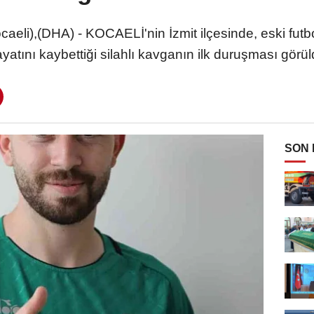
eli),(DHA) - KOCAELİ'nin İzmit ilçesinde, eski futb
yatını kaybettiği silahlı kavganın ilk duruşması görü
SON