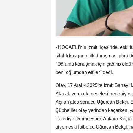
- KOCAELİ'nin İzmit ilçesinde, eski f
silahlı kavganın ilk duruşması görül
"Oğlumu konuşmak için çağırıp öldürd
beni oğlumdan ettiler" dedi.
Olay, 17 Aralık 2025'te İzmit Sanayi
Alacak-verecek meselesi nedeniyle çı
Açılan ateş sonucu Uğurcan Bekçi, E
Şüpheliler olay yerinden kaçarken, ya
Belediye Derincespor, Ankara Keçiör
giyen eski futbolcu Uğurcan Bekçi,