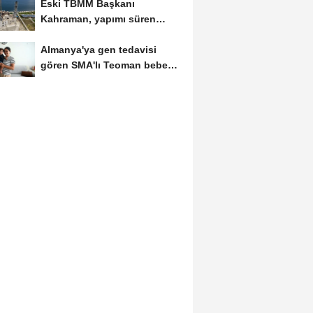
Eski TBMM Başkanı
Kahraman, yapımı süren
Recep Tayyip Erdoğan
Almanya'ya gen tedavisi
Camii'nde...
gören SMA'lı Teoman bebek
döndü