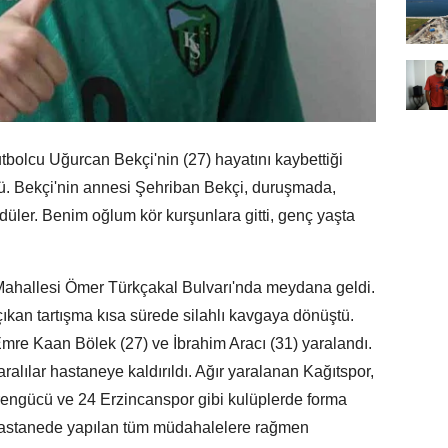
utbolcu Uğurcan Bekçi'nin (27) hayatını kaybettiği
dü. Bekçi'nin annesi Şehriban Bekçi, duruşmada,
üler. Benim oğlum kör kurşunlara gitti, genç yaşta
 Mahallesi Ömer Türkçakal Bulvarı'nda meydana geldi.
kan tartışma kısa sürede silahlı kavgaya dönüştü.
mre Kaan Bölek (27) ve İbrahim Aracı (31) yaralandı.
ralılar hastaneye kaldırıldı. Ağır yaralanan Kağıtspor,
engücü ve 24 Erzincanspor gibi kulüplerde forma
 hastanede yapılan tüm müdahalelere rağmen