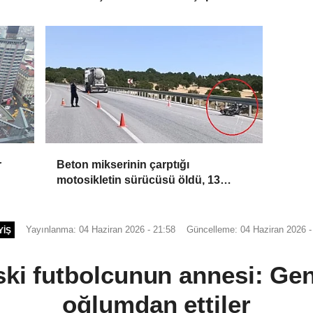
kamerada
r
Beton mikserinin çarptığı
motosikletin sürücüsü öldü, 13
yaşındaki kızı ağır yaralandı
Yayınlanma: 04 Haziran 2026 - 21:58
Güncelleme: 04 Haziran 2026 -
YIŞ
ski futbolcunun annesi: Gen
oğlumdan ettiler