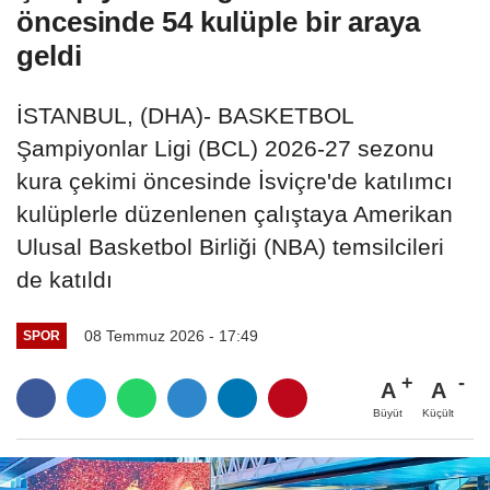
öncesinde 54 kulüple bir araya
geldi
İSTANBUL, (DHA)- BASKETBOL
Şampiyonlar Ligi (BCL) 2026-27 sezonu
kura çekimi öncesinde İsviçre'de katılımcı
kulüplerle düzenlenen çalıştaya Amerikan
Ulusal Basketbol Birliği (NBA) temsilcileri
de katıldı
08 Temmuz 2026 - 17:49
SPOR
A
A
Büyüt
Küçült