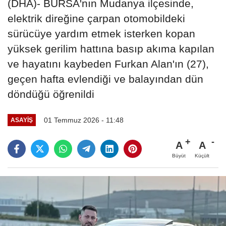
(DHA)- BURSA'nın Mudanya ilçesinde,
elektrik direğine çarpan otomobildeki
sürücüye yardım etmek isterken kopan
yüksek gerilim hattına basıp akıma kapılan
ve hayatını kaybeden Furkan Alan'ın (27),
geçen hafta evlendiği ve balayından dün
döndüğü öğrenildi
01 Temmuz 2026 - 11:48
ASAYIŞ
A
A
Büyüt
Küçült