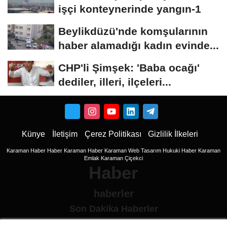
işçi konteynerinde yangın-1
Beylikdüzü'nde komşularının
haber alamadığı kadın evinde...
CHP'li Şimşek: 'Baba ocağı'
dediler, illeri, ilçeleri...
Künye
İletişim
Çerez Politikası
Gizlilik İlkeleri
Karaman Haber
Haber
Karaman Haber
Karaman Web Tasarım
Hukuki Haber
Karaman
Emlak
Karaman Çiçekci
Haber
haberler
Son Dakika Haberler
Son Dakika