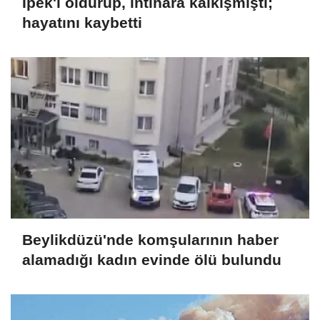
İpek'i öldürüp, intihara kalkışmıştı;
hayatını kaybetti
Beylikdüzü'nde komşularının haber
alamadığı kadın evinde ölü bulundu