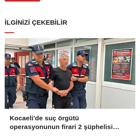
İLGINIZI ÇEKEBILIR
Kocaeli'de suç örgütü
operasyonunun firari 2 şüphelisi
yakalandı