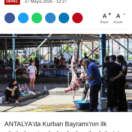
27 Mayıs 2026 - 12:27
GENEL
A
A
Büyüt
Küçült
ANTALYA'da Kurban Bayramı'nın ilk