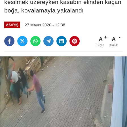
kesilmek üzereyken kasabın elinden kaçan
boğa, kovalamayla yakalandı
27 Mayıs 2026 - 12:38
ASAYIŞ
A
A
Büyüt
Küçült