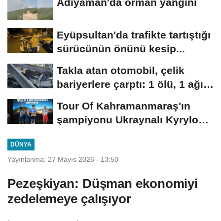
Adıyaman'da orman yangını
Eyüpsultan'da trafikte tartıştığı
sürücünün önünü kesip...
Takla atan otomobil, çelik
bariyerlere çarptı: 1 ölü, 1 ağır
yaralı
Tour Of Kahramanmaraş'ın
şampiyonu Ukraynalı Kyrylo
Tsarenko oldu
DÜNYA
Yayınlanma: 27 Mayıs 2026 - 13:50
Pezeşkiyan: Düşman ekonomiyi
zedelemeye çalışıyor